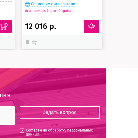
Совместим с аппаратами
Совместим
Аналогичный фотобарабан
12 016 р.
2 140 
оним
Согласен на
обработку персональных
данных