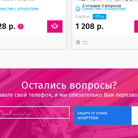
0
отзывов
0
вопросов
вместим с аппаратами
Совместим с аппаратами
1 421 р.
-213 р.
28 р.
1 208 р.
Остались вопросы?
авьте свой телефон, и мы обязательно Вам перезв