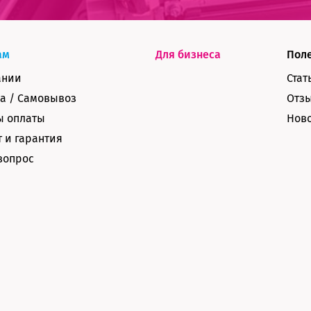
ам
Для бизнеса
Пол
ании
Стат
а / Самовывоз
Отз
ы оплаты
Нов
 и гарантия
вопрос