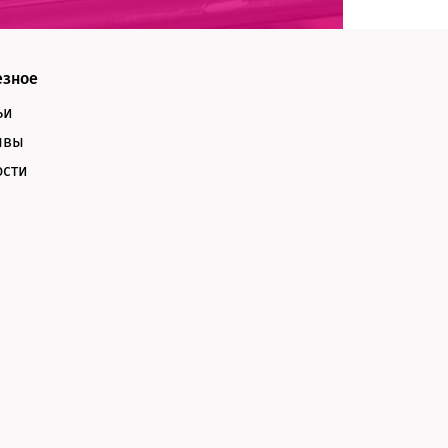
езное
ьи
ывы
ости