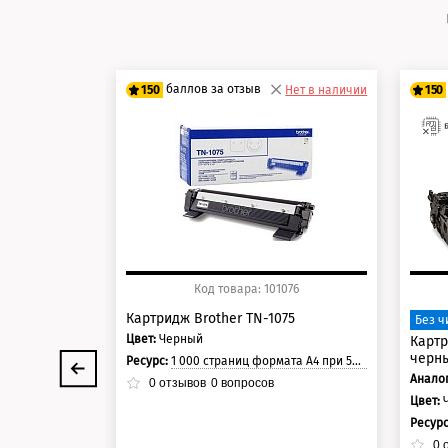
баллов за отзыв
150
Нет в наличии
150
125 баллов
12
150 баллов
15
Код товара: 101076
Картридж Brother TN-1075
Без ч
Цвет:
Черный
Картр
черны
Ресурс:
1 000 страниц формата А4 при 5% заполнении страницы.
Аналог
0
отзывов
0
вопросов
Цвет:
Ресур
0
о