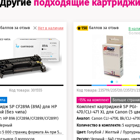
Другие
подходящие картридж
баллов за отзыв
баллов за отзыв
Нет в наличии
150
В нал
более
5 баллов
125 баллов
0 баллов
150 баллов
Код товара: 301555
ипа
-15% на комплект
Больше страни
идж SP CF289A (89А) для HP
Комплект картриджей SP PGI-
й (без чипа)
470/CLI-471 XL для Canon (5 цв
:
HP 89A (CF289A/CF289X/CF289Y)
Аналог:
Черный
Количество в комплекте:
5 картри
с:
5 000 страниц формата А4 при 5% заполнении страницы
Цвет:
Голубой / Желтый / Пурпурный / Черный / Черный
Ресурс:
Черный - 640 страниц, цветные - 640 страниц, черный пигмент -
тзывов
0
вопросов