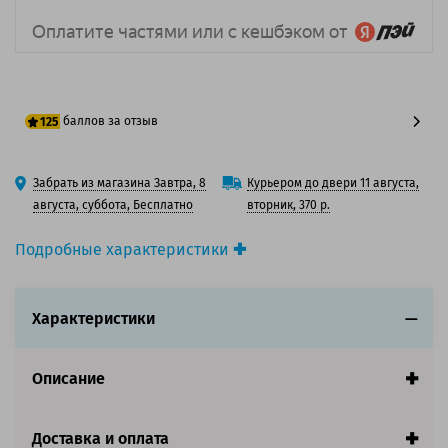
баллов за отзыв
125
100 баллов
Забрать из магазина Завтра, 8
Курьером до двери 11 августа,
125 баллов
августа, суббота, Бесплатно
вторник, 370 р.
Подробные характеристики
Производитель принтера:
OKI
Производитель:
Oki
Характеристики
Вид товара:
Картридж лазерный
Оригинальность:
Оригинальный
Цвет:
Черный
Описание
Ресурс:
18 000 страниц формата А4 при 5%
заполнении страницы.
Страна:
Китай
Доставка и оплата