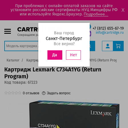
При проблемах с онлайн-оплатой заказов на сайте
установите российские сертификаты НУЦ Минцифры РФ
X
или используйте Яндекс.Браузер.
Подробнее...
+7 (812) 655-67-19
Ваш город
info@cartridge.ru
Санкт-Петербург
Все верно?
Нет
Да
Каталог
Картриджи
Картридж Lexmark C734A1YG (Return Program)
Картридж Lexmark C734A1YG (Return
Program)
Код товара:
67223
0
отзывов
Задать вопрос