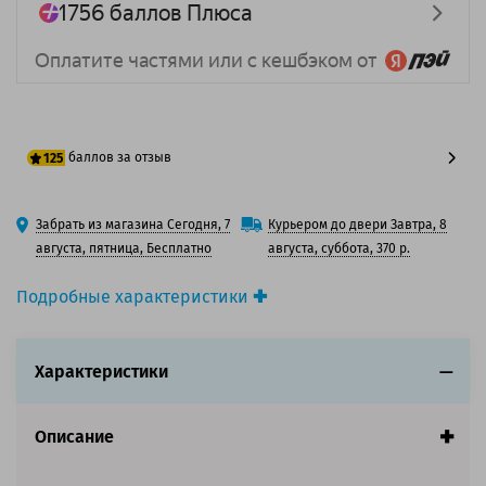
баллов за отзыв
125
100 баллов
Забрать из магазина Сегодня, 7
Курьером до двери Завтра, 8
125 баллов
августа, пятница, Бесплатно
августа, суббота, 370 р.
Подробные характеристики
Производитель принтера:
Lexmark
Производитель:
Lexmark
Характеристики
Вид товара:
Картридж лазерный
Оригинальность:
Оригинальный
Цвет:
Желтый
Описание
Ресурс:
6 000 страниц формата А4 при 5%
заполнении страницы.