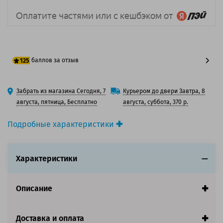
баллов за отзыв
125
100 баллов
Забрать из магазина Сегодня, 7
Курьером до двери Завтра, 8
125 баллов
августа, пятница, Бесплатно
августа, суббота, 370 р.
Подробные характеристики
Производитель принтера:
Lexmark
Производитель:
Lexmark
Характеристики
Вид товара:
Картридж струйный
Оригинальность:
Оригинальный
Ресурс:
150 страниц формата А4 при 5%
Описание
заполнении страницы.
Совместим с аппаратами
Доставка и оплата