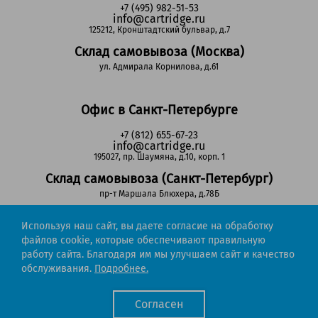
+7 (495) 982-51-53
info@cartridge.ru
125212, Кронштадтский бульвар, д.7
Склад самовывоза (Москва)
ул. Адмирала Корнилова, д.61
Офис в Санкт-Петербурге
+7 (812) 655-67-23
info@cartridge.ru
195027, пр. Шаумяна, д.10, корп. 1
Склад самовывоза (Санкт-Петербург)
пр-т Маршала Блюхера, д.78Б
Используя наш сайт, вы даете согласие на обработку
Регионы РФ
файлов cookie, которые обеспечивают правильную
работу сайта. Благодаря им мы улучшаем сайт и качество
8-800-302-51-53
обслуживания.
Подробнее.
(звонок бесплатный)
info@cartridge.ru
Согласен
Cartridge.ru 2012-2026. Все права защищены