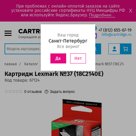
При проблемах с онлайн-оплатой заказов на сайте
установите российские сертификаты НУЦ Минцифры РФ
X
или используйте Яндекс.Браузер.
Подробнее...
+7 (812) 655-67-19
Ваш город
info@cartridge.ru
Санкт-Петербург
Все верно?
Нет
Да
Главная
Каталог
Картриджи
Картридж Lexmark №37 (18C2140E)
Картридж Lexmark №37 (18C2140E)
Код товара:
67124
0
отзывов
Задать вопрос