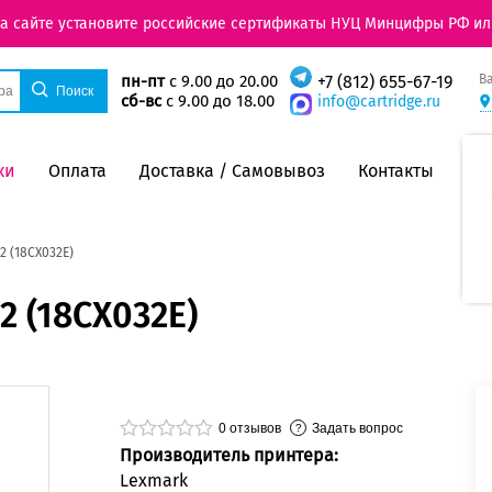
на сайте установите российские сертификаты НУЦ Минцифры РФ ил
В
пн-пт
с 9.00 до 20.00
+7 (812) 655-67-19
сб-вс
с 9.00 до 18.00
info@cartridge.ru
ки
Оплата
Доставка / Самовывоз
Контакты
 (18CX032E)
 (18CX032E)
0
отзывов
Задать вопрос
Производитель принтера:
Lexmark