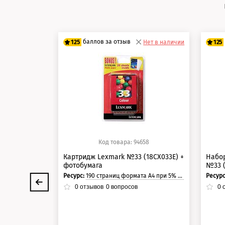
баллов за отзыв
125
Нет в наличии
125
100 баллов
10
125 баллов
12
Код товара: 94658
Картридж Lexmark №33 (18CX033E) +
Набо
фотобумага
№33 (
Ресурс:
190 страниц формата А4 при 5% заполнении страницы.
Ресур
0
отзывов
0
вопросов
0
о