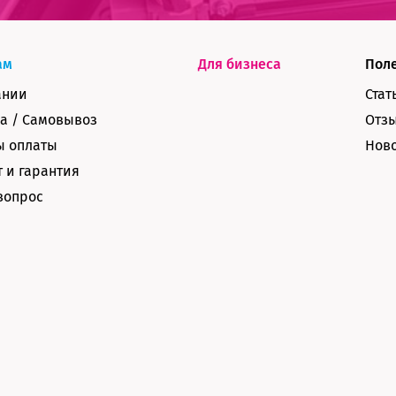
ам
Для бизнеса
Пол
ании
Стат
а / Самовывоз
Отз
ы оплаты
Нов
 и гарантия
вопрос