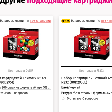
Другие
подходящие картридж
баллов за отзыв
баллов за отзыв
Нет в наличии
125
Нет в 
0 баллов
100 баллов
5 баллов
125 баллов
Код товара: 94657
Код товара: 75373
р картриджей Lexmark №32+
Набор картриджей Lexmark №
80D2951)
№32 (80D2956E)
с:
200 страниц формата А4 при 5% заполнении страницы.
Цвет:
Черный
Ресурс:
2*230 страниц формата А4 при 5% заполнении ст
тзывов
0
вопросов
0
отзывов
0
вопросов