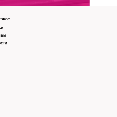
езное
ьи
ывы
ости