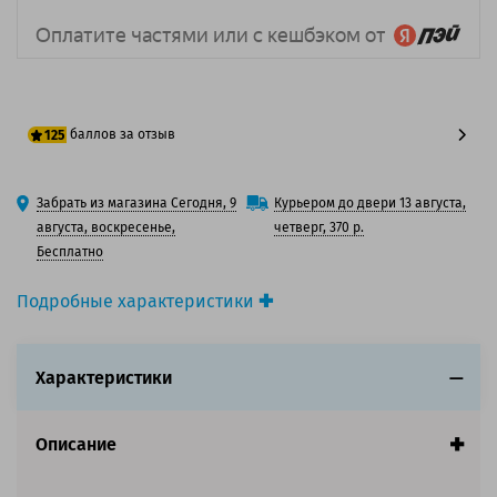
баллов за отзыв
125
100 баллов
Забрать из магазина Сегодня, 9
Курьером до двери 13 августа,
125 баллов
августа, воскресенье,
четверг, 370 р.
Бесплатно
Подробные характеристики
Производитель принтера:
Kyocera
Производитель:
Kyocera
Характеристики
Вид товара:
Картридж лазерный
Оригинальность:
Оригинальный
Цвет:
Черный
Описание
Ресурс:
25 000 страниц формата А4 при 5%
заполнении страницы.