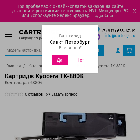
При проблемах с онлайн-оплатой заказов на сайте
установите российские сертификаты НУЦ Минцифры РФ
X
или используйте Яндекс.Браузер.
Подробнее...
+7 (812) 655-67-19
Ваш город
info@cartridge.ru
Санкт-Петербург
Все верно?
Нет
Да
Главная
Каталог
Картриджи
Картридж Kyocera TK-880K
Картридж Kyocera TK-880K
Код товара:
68804
0
отзывов
Задать вопрос