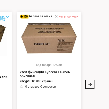
баллов за отзыв
баллов 
150
Нет в наличии
150
аказ
.2026
125 баллов
125 балло
150 баллов
150 балло
Код товара: 125780
Ко
Узел фиксации Kyocera FK-8507
Узел фиксац
оригинал
оригинал
страницы.
Ресурс:
600 000 страниц
Ресурс:
300 00
0
отзывов
0
вопросов
0
отзывов