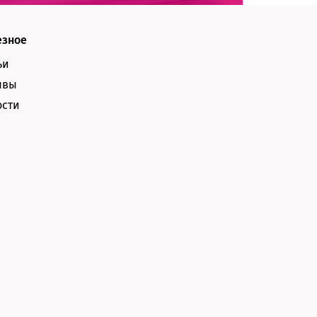
езное
ьи
ывы
ости