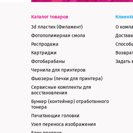
Каталог товаров
Клиент
3d пластик (Филамент)
О комп
Фотополимерная смола
Доставк
Распродажа
Способ
Картриджи
Возврат
Фотобарабаны
Задать 
Чернила для принтеров
Фьюзеры (печки для принтера)
Сервисные комплекты для
восстановления
Бункер (контейнер) отработанного
тонера
Печатающие головки
Узел переноса изображения
Блок проявки