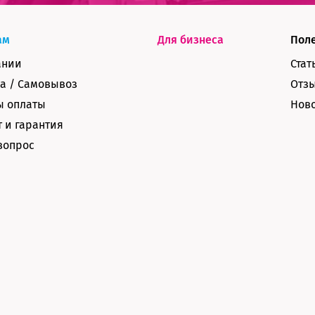
ам
Для бизнеса
Пол
ании
Стат
а / Самовывоз
Отз
ы оплаты
Нов
 и гарантия
вопрос