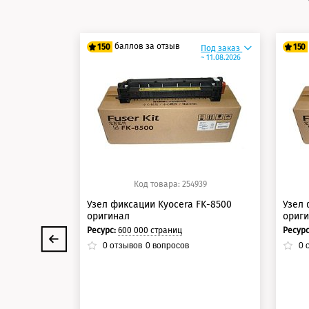
баллов за отзыв
150
150
Под заказ
~ 11.08.2026
125 баллов
12
150 баллов
15
Код товара: 254939
Узел фиксации Kyocera FK-8500
Узел 
оригинал
ориг
Ресурс:
600 000 страниц
Ресур
0
отзывов
0
вопросов
0
о