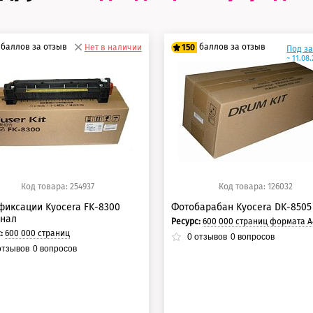
баллов за отзыв
баллов за отзыв
Нет в наличии
150
Под з
~ 11.08
5 баллов
125 баллов
0 баллов
150 баллов
Код товара: 254937
Код товара: 126032
фиксации Kyocera FK-8300
Фотобарабан Kyocera DK-8505
инал
Ресурс:
600 000 страниц формата А4 при 5% заполнении 
с:
600 000 страниц
0
отзывов
0
вопросов
тзывов
0
вопросов