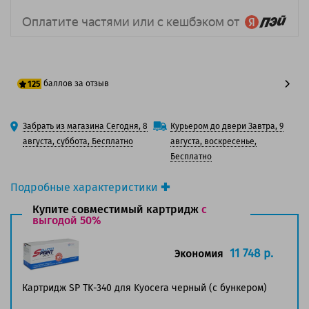
баллов за отзыв
125
100 баллов
Забрать из магазина Сегодня, 8
Курьером до двери Завтра, 9
125 баллов
августа, суббота, Бесплатно
августа, воскресенье,
Бесплатно
Подробные характеристики
Производитель принтера:
Kyocera
Купите совместимый картридж
с
Производитель:
выгодой 50%
Kyocera
Вид товара:
Картридж лазерный
Оригинальность:
Оригинальный
11 748 р.
Экономия
Цвет:
Черный
Ресурс:
12 000 страниц формата А4 при 5%
Картридж SP TK-340 для Kyocera черный (с бункером)
заполнении страницы.