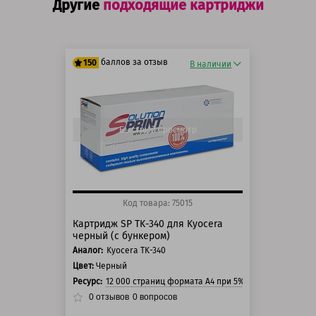
Другие
подходящие картриджи
баллов за отзыв
150
В наличии
125 баллов
150 баллов
Быстрый просмотр
Код товара: 75015
Картридж SP TK-340 для Kyocera
черный (с бункером)
Аналог:
Kyocera TK-340
Цвет:
Черный
Ресурс:
12 000 страниц формата А4 при 5% заполнении стр
0
отзывов
0
вопросов