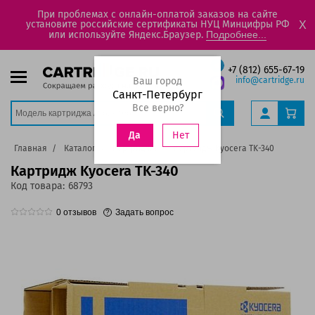
При проблемах с онлайн-оплатой заказов на сайте
установите российские сертификаты НУЦ Минцифры РФ
X
или используйте Яндекс.Браузер.
Подробнее...
+7 (812) 655-67-19
Ваш город
info@cartridge.ru
Санкт-Петербург
Все верно?
Нет
Да
Главная
Каталог
Картриджи
Картридж Kyocera TK-340
Картридж Kyocera TK-340
Код товара:
68793
0
отзывов
Задать вопрос