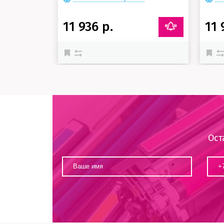
11 936 р.
11 
Ост