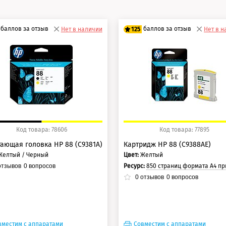
баллов за отзыв
баллов за отзыв
Нет в наличии
125
Нет в 
5 баллов
100 баллов
0 баллов
125 баллов
Код товара: 78606
Код товара: 77895
ающая головка HP 88 (C9381A)
Картридж HP 88 (C9388AE)
Желтый / Черный
Цвет:
Желтый
Ресурс:
850 страниц формата А4 при 5% заполнении с
тзывов
0
вопросов
0
отзывов
0
вопросов
вместим с аппаратами
Совместим с аппаратами