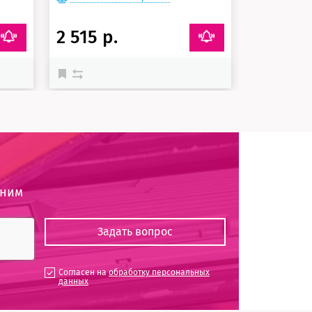
2 515 р.
4 052 р
оним
Согласен на
обработку персональных
данных