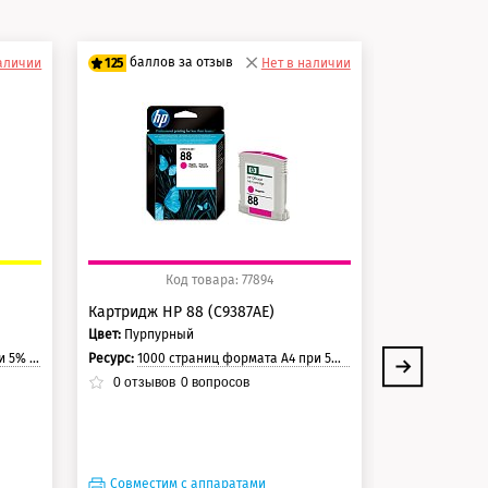
баллов за отзыв
баллов 
наличии
125
Нет в наличии
125
100 баллов
100 балло
125 баллов
125 балло
Код товара: 77894
Ко
Картридж HP 88 (C9387AE)
Картридж HP
Цвет:
Пурпурный
Цвет:
Черный
траницы.
Ресурс:
1000 страниц формата А4 при 5% заполнении страницы.
Ресурс:
850 страни
0
отзывов
0
вопросов
0
отзывов
Совместим с аппаратами
Совместим