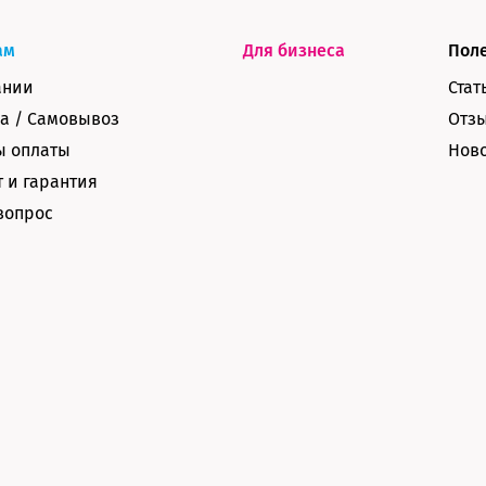
ам
Для бизнеса
Пол
ании
Стат
а / Самовывоз
Отз
ы оплаты
Нов
 и гарантия
вопрос