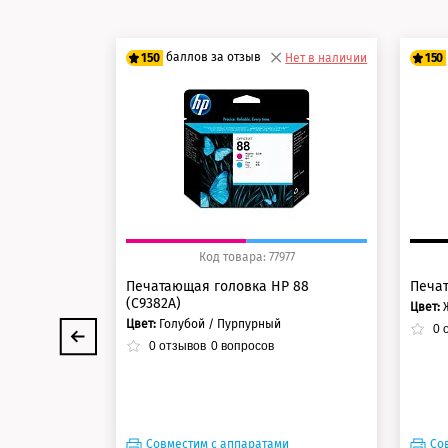
баллов за отзыв
150
Нет в наличии
150
125 баллов
12
150 баллов
15
Код товара: 77977
Печатающая головка HP 88
Печат
(C9382A)
Цвет:
Цвет:
Голубой / Пурпурный
0
о
0
отзывов
0
вопросов
Совместим с аппаратами
Со