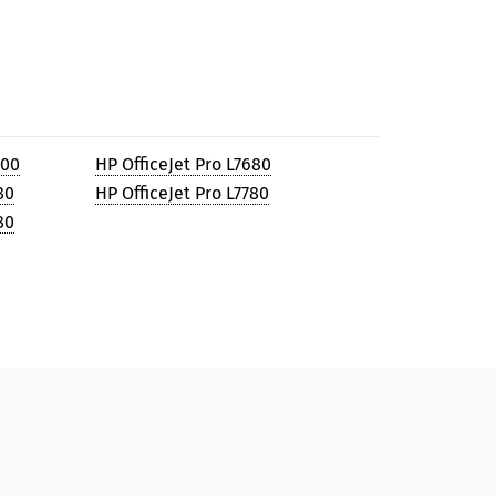
600
HP OfficeJet Pro L7680
80
HP OfficeJet Pro L7780
80
и