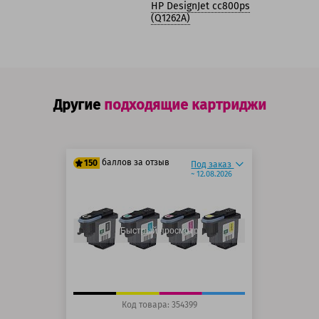
HP DesignJet cc800ps
(Q1262A)
Другие
подходящие картриджи
баллов за отзыв
150
Под заказ
~ 12.08.2026
125 баллов
150 баллов
Быстрый просмотр
Код товара: 354399