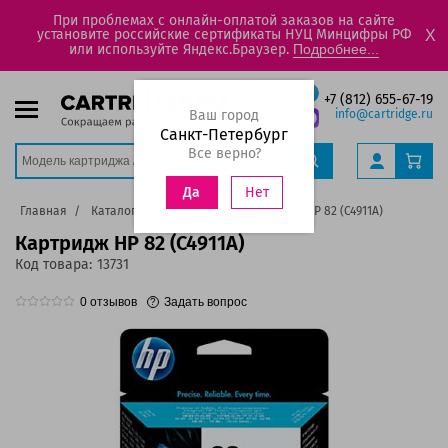
При проблемах с онлайн-оплатой заказов на сайте
установите российские сертификаты НУЦ Минцифры РФ
X
или используйте Яндекс.Браузер.
Подробнее...
+7 (812) 655-67-19
Ваш город
info@cartridge.ru
Санкт-Петербург
Все верно?
Нет
Да
Главная
Каталог
Картриджи
Картридж HP 82 (C4911A)
Картридж HP 82 (C4911A)
Код товара:
13731
0
отзывов
Задать вопрос