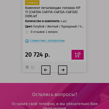
Новинка
Комплект печатающих головок HP
11 (C4810A-C4811A-C4812A-C4813A)
OEM.ref
Количество в комплекте:
4 шт.
Цвет:
Голубой / Желтый / Пурпурный / Черный
0
отзывов
1
вопрос
Совместим с аппаратами
20 724 р.
Остались вопросы?
Оставьте свой телефон, и мы обязательно Вам
перезвоним