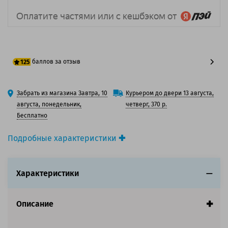
баллов за отзыв
125
100 баллов
Забрать из магазина Завтра, 10
Курьером до двери 13 августа,
125 баллов
августа, понедельник,
четверг, 370 р.
Бесплатно
Подробные характеристики
Производитель принтера:
HP
Производитель:
HP
Характеристики
Вид товара:
Картридж струйный
Оригинальность:
Оригинальный
Цвет:
Голубой
Описание
Ресурс:
1 400 страниц формата А4 при 5%
заполнении страницы.