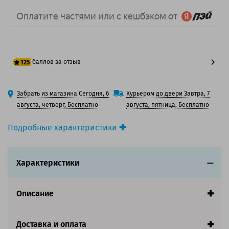
баллов за отзыв
125
100 баллов
Забрать из магазина Сегодня, 6
Курьером до двери Завтра, 7
125 баллов
августа, четверг, Бесплатно
августа, пятница, Бесплатно
Подробные характеристики
Производитель принтера:
HP
Производитель:
HP
Характеристики
Вид товара:
Картридж струйный
Оригинальность:
Оригинальный
Цвет:
Серый
Описание
Ресурс:
800 страниц формата А4 при 5%
заполнении страницы.
Доставка и оплата
Совместим с аппаратами