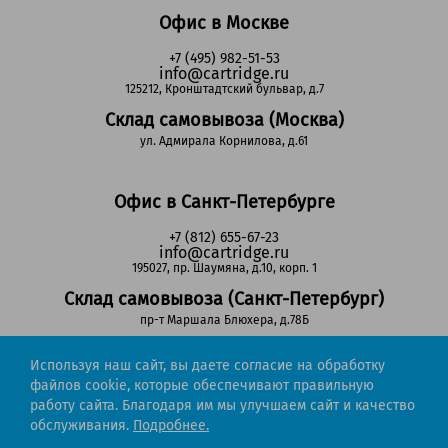
Офис в Москве
+7 (495) 982-51-53
info@cartridge.ru
125212, Кронштадтский бульвар, д.7
Склад самовывоза (Москва)
ул. Адмирала Корнилова, д.61
Офис в Санкт-Петербурге
+7 (812) 655-67-23
info@cartridge.ru
195027, пр. Шаумяна, д.10, корп. 1
Склад самовывоза (Санкт-Петербург)
пр-т Маршала Блюхера, д.78Б
Используя наш сайт, вы даете согласие на обработку
Регионы РФ
файлов cookie, которые обеспечивают правильную
работу сайта. Благодаря им мы улучшаем сайт и качество
8-800-302-51-53
обслуживания.
Подробнее.
(звонок бесплатный)
info@cartridge.ru