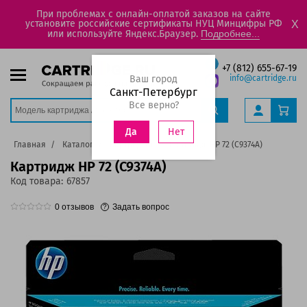
При проблемах с онлайн-оплатой заказов на сайте
установите российские сертификаты НУЦ Минцифры РФ
X
или используйте Яндекс.Браузер.
Подробнее...
+7 (812) 655-67-19
Ваш город
info@cartridge.ru
Санкт-Петербург
Все верно?
Нет
Да
Главная
Каталог
Картриджи
Картридж HP 72 (C9374A)
Картридж HP 72 (C9374A)
Код товара:
67857
0
отзывов
Задать вопрос