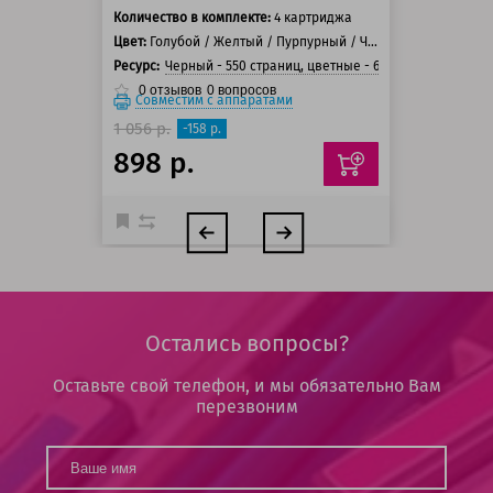
Количество в комплекте:
4 картриджа
Цвет:
Голубой / Желтый / Пурпурный / Черный
Ресурс:
Черный - 550 страниц, цветные - 600 страниц
0
отзывов
0
вопросов
Совместим с аппаратами
1 056 р.
-158 р.
898 р.
Остались вопросы?
Оставьте свой телефон, и мы обязательно Вам
перезвоним