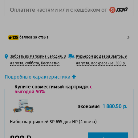
баллов за отзыв
125
100 баллов
Забрать из магазина Сегодня, 8
Курьером до двери Завтра, 9
125 баллов
августа, суббота, Бесплатно
августа, воскресенье, 300 р.
Подробные характеристики
Производитель принтера:
HP
Купите совместимый картридж
с
Производитель:
выгодой 50%
HP
Вид товара:
Картридж струйный
Оригинальность:
Оригинальный
1 880.50 р.
Экономия
Цвет:
Пурпурный
Ресурс:
600 страниц формата А4 при 5%
Набор картриджей SP 655 для HP (4 цвета)
заполнении страницы.
Совместим с аппаратами