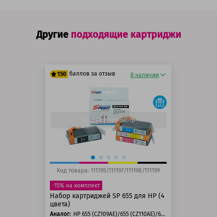
Другие
подходящие картриджи
баллов за отзыв
150
В наличии
125 баллов
150 баллов
Быстрый просмотр
Код товара: 111195/111197/111198/111199
-15% на комплект
Набор картриджей SP 655 для HP (4
цвета)
Аналог:
HP 655 (CZ109AE)/655 (CZ110AE)/655 (CZ111AE)/655 (CZ112AE)