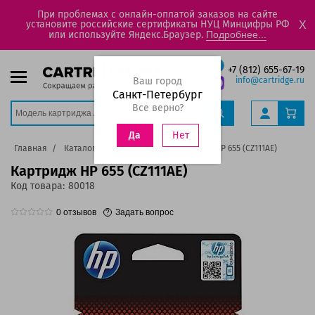
При проблемах с онлайн-оплатой заказов на сайте
установите российские сертификаты НУЦ Минцифры РФ
X
или используйте Яндекс.Браузер.
Подробнее...
+7 (812) 655-67-19
Ваш город
info@cartridge.ru
Санкт-Петербург
Все верно?
Нет
Да
Главная
Каталог
Картриджи
Картридж HP 655 (CZ111AE)
Картридж HP 655 (CZ111AE)
Код товара:
80018
0
отзывов
Задать вопрос