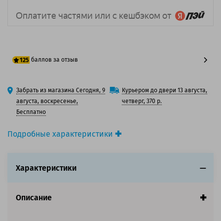
баллов за отзыв
125
100 баллов
Забрать из магазина Сегодня, 9
Курьером до двери 13 августа,
125 баллов
августа, воскресенье,
четверг, 370 р.
Бесплатно
Подробные характеристики
Производитель принтера:
HP
Производитель:
HP
Характеристики
Вид товара:
Картридж лазерный
Оригинальность:
Оригинальный
Цвет:
Голубой
Описание
Ресурс:
3 500 страниц формата А4 при 5%
заполнении страницы.