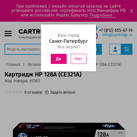
При проблемах с онлайн-оплатой заказов на сайте
установите российские сертификаты НУЦ Минцифры РФ
X
или используйте Яндекс.Браузер.
Подробнее...
+7 (812) 655-67-19
Ваш город
info@cartridge.ru
Санкт-Петербург
Все верно?
Нет
Да
Главная
Каталог
Картриджи
Картридж HP 128A (CE321A)
Картридж HP 128A (CE321A)
Код товара:
61583
0
отзывов
Задать вопрос