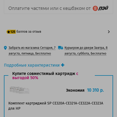
баллов за отзыв
125
100 баллов
Забрать из магазина Сегодня, 7
Курьером до двери Завтра, 8
125 баллов
августа, пятница, Бесплатно
августа, суббота, Бесплатно
Подробные характеристики
Производитель принтера:
HP
Купите совместимый картридж
с
Производитель:
выгодой 50%
HP
Вид товара:
Картридж лазерный
Оригинальность:
Оригинальный
10 310 р.
Экономия
Цвет:
Голубой
Ресурс:
1 300 страниц формата А4 при 5%
Комплект картриджей SP CE320A-CE321A-CE322A-CE323A
заполнении страницы.
для HP
Страна:
Япония