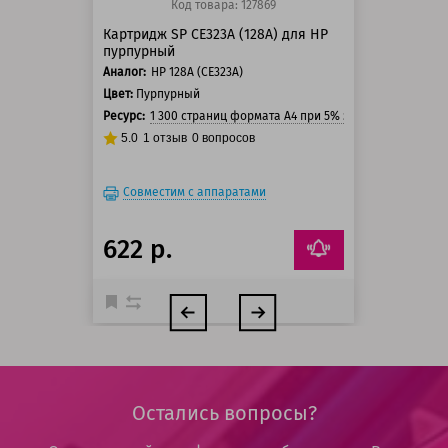
Код товара: 127869
Картридж SP CE323A (128A) для HP
пурпурный
Аналог:
HP 128A (CE323A)
Цвет:
Пурпурный
Ресурс:
1 300 страниц формата А4 при 5% заполнении стра
5.0
1
отзыв
0
вопросов
Совместим с аппаратами
622 р.
Остались вопросы?