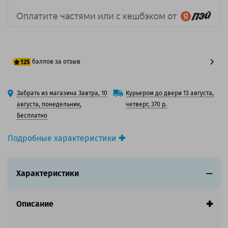
баллов за отзыв
125
100 баллов
Забрать из магазина Завтра, 10
Курьером до двери 13 августа,
125 баллов
августа, понедельник,
четверг, 370 р.
Бесплатно
Подробные характеристики
Производитель принтера:
Epson
Производитель:
Epson
Характеристики
Вид товара:
Картридж струйный
Оригинальность:
Оригинальный
Цвет:
Матовый-черный
Описание
Ресурс:
700ml
Совместим с аппаратами