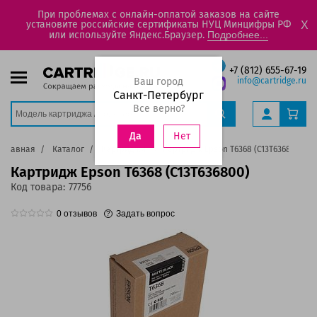
При проблемах с онлайн-оплатой заказов на сайте
установите российские сертификаты НУЦ Минцифры РФ
X
или используйте Яндекс.Браузер.
Подробнее...
+7 (812) 655-67-19
Ваш город
info@cartridge.ru
Санкт-Петербург
Все верно?
Нет
Да
Главная
Каталог
Картриджи
Картридж Epson T6368 (C13T636800)
Картридж Epson T6368 (C13T636800)
Код товара:
77756
0
отзывов
Задать вопрос