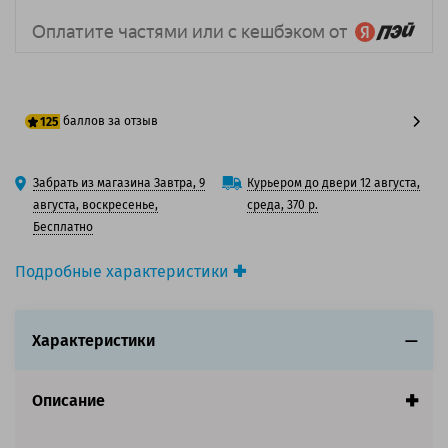
баллов за отзыв
125
100 баллов
Забрать из магазина Завтра, 9
Курьером до двери 12 августа,
125 баллов
августа, воскресенье,
среда, 370 р.
Бесплатно
Подробные характеристики
Производитель принтера:
Epson
Производитель:
Epson
Характеристики
Вид товара:
Картридж струйный
Оригинальность:
Оригинальный
Цвет:
Пурпурный
Описание
Ресурс:
700ml
Совместим с аппаратами