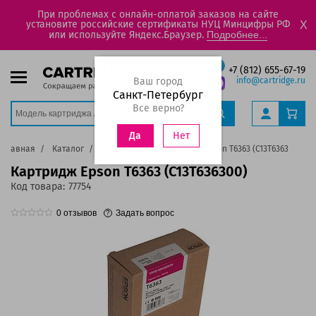
При проблемах с онлайн-оплатой заказов на сайте
установите российские сертификаты НУЦ Минцифры РФ
X
или используйте Яндекс.Браузер.
Подробнее...
+7 (812) 655-67-19
Ваш город
info@cartridge.ru
Санкт-Петербург
Все верно?
Нет
Да
Главная
Каталог
Картриджи
Картридж Epson T6363 (C13T636300)
Картридж Epson T6363 (C13T636300)
Код товара:
77754
0
отзывов
Задать вопрос