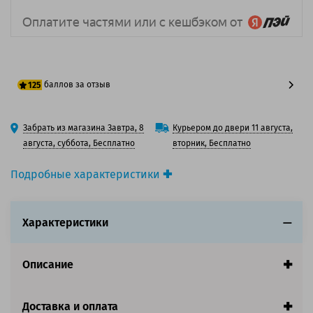
баллов за отзыв
125
100 баллов
Забрать из магазина Завтра, 8
Курьером до двери 11 августа,
125 баллов
августа, суббота, Бесплатно
вторник, Бесплатно
Подробные характеристики
Производитель принтера:
Epson
Производитель:
Epson
Характеристики
Вид товара:
Картридж струйный
Оригинальность:
Оригинальный
Цвет:
Светло-голубой
Описание
Ресурс:
700ml
Совместим с аппаратами
Доставка и оплата