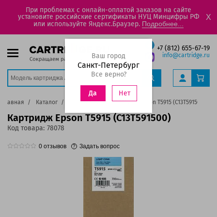
При проблемах с онлайн-оплатой заказов на сайте
установите российские сертификаты НУЦ Минцифры РФ
X
или используйте Яндекс.Браузер.
Подробнее...
+7 (812) 655-67-19
Ваш город
info@cartridge.ru
Санкт-Петербург
Все верно?
Нет
Да
Главная
Каталог
Картриджи
Картридж Epson T5915 (C13T591500)
Картридж Epson T5915 (C13T591500)
Код товара:
78078
0
отзывов
Задать вопрос