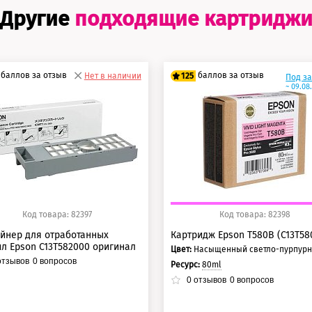
Другие
подходящие картридж
баллов за отзыв
баллов за отзыв
Нет в наличии
125
Под з
~ 09.08
5 баллов
100 баллов
0 баллов
125 баллов
Код товара: 82397
Код товара: 82398
йнер для отработанных
Картридж Epson T580B (C13T58
л Epson C13T582000 оригинал
Цвет:
Насыщенный светло-пурпур
тзывов
0
вопросов
Ресурс:
80ml
0
отзывов
0
вопросов