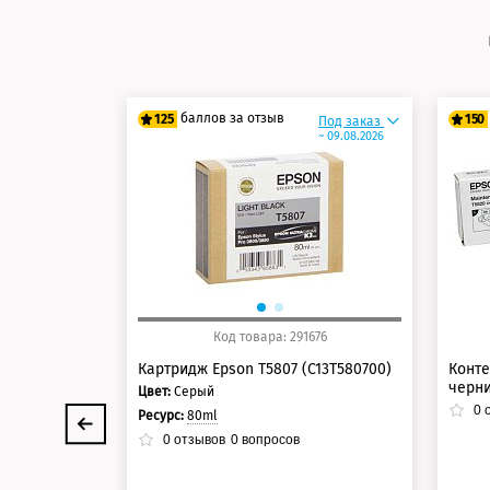
баллов за отзыв
125
150
Под заказ
~ 09.08.2026
100 баллов
12
125 баллов
15
Код товара: 291676
Картридж Epson T5807 (C13T580700)
Конте
черни
Цвет:
Серый
0
о
Ресурс:
80ml
0
отзывов
0
вопросов