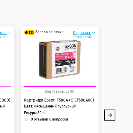
и
баллов за отзыв
баллов 
125
125
аказ
Под заказ
.2026
~ 09.08.2026
100 баллов
100 балло
125 баллов
125 балло
Код товара: 82787
Ко
0B00)
Картридж Epson T580A (C13T580A00)
Картридж Ep
ный
Цвет:
Насыщенный пурпурный
Цвет:
Матовый
Ресурс:
80ml
Ресурс:
80ml
0
отзывов
0
вопросов
0
отзывов