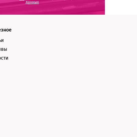
данных
езное
ьи
ывы
ости