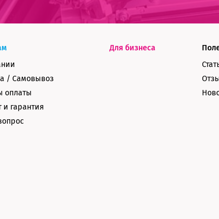
ам
Для бизнеса
Пол
ании
Стат
а / Самовывоз
Отз
ы оплаты
Нов
 и гарантия
вопрос