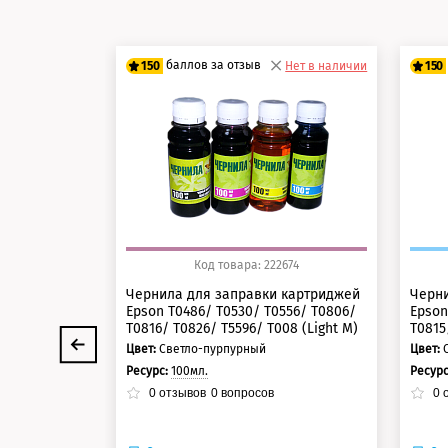
баллов за отзыв
150
Нет в наличии
150
125 баллов
12
150 баллов
15
Код товара: 222674
Чернила для заправки картриджей
Черни
Epson T0486/ T0530/ T0556/ T0806/
Epson
T0816/ T0826/ T5596/ T008 (Light M)
T0815
Цвет:
Светло-пурпурный
Цвет:
Ресурс:
100мл.
Ресур
0
отзывов
0
вопросов
0
о