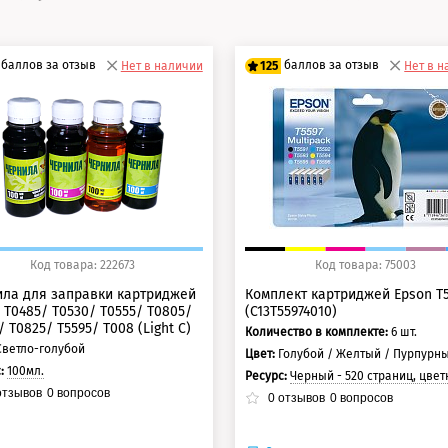
баллов за отзыв
баллов за отзыв
Нет в наличии
125
Нет в 
5 баллов
100 баллов
0 баллов
125 баллов
Код товара: 222673
Код товара: 75003
ла для заправки картриджей
Комплект картриджей Epson T
 T0485/ T0530/ T0555/ T0805/
(C13T55974010)
/ T0825/ T5595/ T008 (Light C)
Количество в комплекте:
6 шт.
Светло-голубой
Цвет:
Голубой / Желтый / Пурпурный / Светло-голубой / Светло-пурпурн
с:
100мл.
Ресурс:
Черный - 520 страниц, цветные - 515 
тзывов
0
вопросов
0
отзывов
0
вопросов