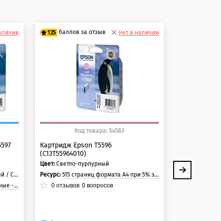
баллов за отзыв
баллов 
наличии
125
Нет в наличии
125
100 баллов
100 балло
125 баллов
125 балло
Код товара: 54583
Ко
5597
Картридж Epson T5596
Картридж Ep
(C13T55964010)
(C13T5595401
Цвет:
Светло-пурпурный
Цвет:
Светло-
ый / Черный
Ресурс:
515 страниц формата А4 при 5% заполнении страницы.
Ресурс:
515 страни
страниц
0
отзывов
0
вопросов
0
отзывов