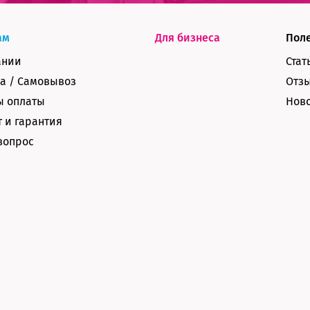
ам
Для бизнеса
Пол
ании
Стат
а / Самовывоз
Отз
ы оплаты
Нов
 и гарантия
вопрос