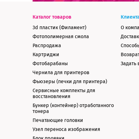
Каталог товаров
Клиент
3d пластик (Филамент)
О комп
Фотополимерная смола
Доставк
Распродажа
Способ
Картриджи
Возврат
Фотобарабаны
Задать 
Чернила для принтеров
Фьюзеры (печки для принтера)
Сервисные комплекты для
восстановления
Бункер (контейнер) отработанного
тонера
Печатающие головки
Узел переноса изображения
Блок проявки