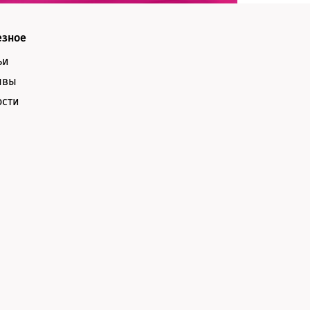
езное
ьи
ывы
ости