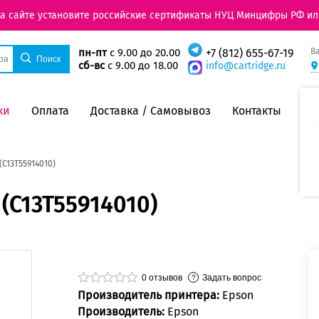
на сайте установите российские сертификаты НУЦ Минцифры РФ ил
В
пн-пт
с 9.00 до 20.00
+7 (812) 655-67-19
сб-вс
с 9.00 до 18.00
info@cartridge.ru
ки
Оплата
Доставка / Самовывоз
Контакты
(C13T55914010)
(C13T55914010)
0
отзывов
Задать вопрос
Производитель принтера:
Epson
Производитель:
Epson