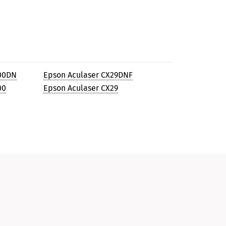
900DN
Epson Aculaser CX29DNF
00
Epson Aculaser CX29
и