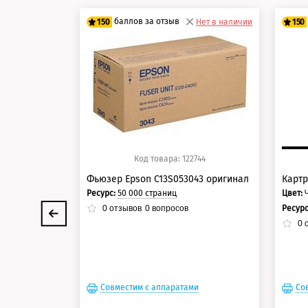
баллов за отзыв
150
Нет в наличии
150
125 баллов
12
150 баллов
15
Код товара: 122744
Фьюзер Epson C13S053043 оригинал
Картр
Ресурс:
50 000 страниц
Цвет:
Ресур
0
отзывов
0
вопросов
0
о
Совместим с аппаратами
Со