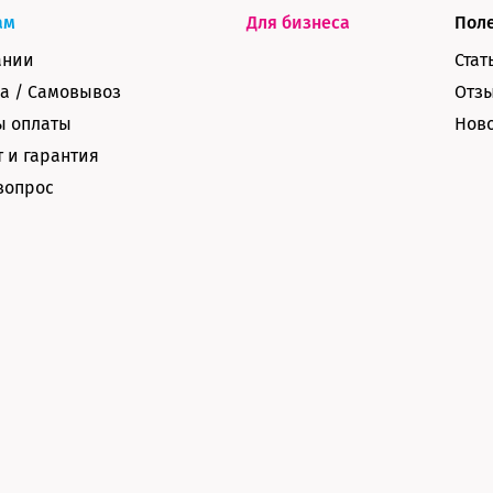
ам
Для бизнеса
Пол
ании
Стат
а / Самовывоз
Отз
ы оплаты
Нов
 и гарантия
вопрос