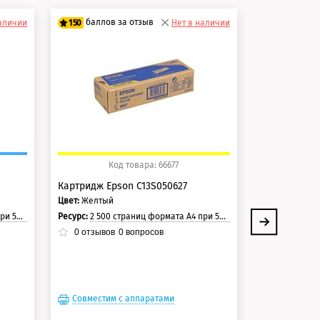
баллов за отзыв
баллов 
наличии
150
Нет в наличии
150
125 баллов
125 балло
150 баллов
150 балло
Код товара: 66677
Ко
Картридж Epson C13S050627
Картридж Ep
Цвет:
Желтый
Цвет:
Пурпурн
раницы.
Ресурс:
2 500 страниц формата А4 при 5% заполнении страницы.
Ресурс:
2 500 стран
0
отзывов
0
вопросов
0
отзывов
Совместим с аппаратами
Совместим