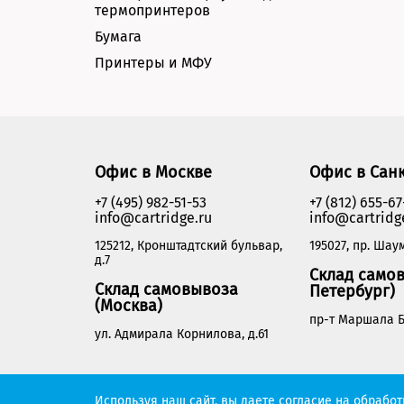
термопринтеров
Бумага
Принтеры и МФУ
Офис в Москве
Офис в Сан
+7 (495) 982-51-53
+7 (812) 655-67
info@cartridge.ru
info@cartridg
125212, Кронштадтский бульвар,
195027, пр. Шаум
д.7
Склад самов
Склад самовывоза
Петербург)
(Москва)
пр-т Маршала Б
ул. Адмирала Корнилова, д.61
Cartridge.ru 2012-2026. Все права защищены
Используя наш сайт, вы даете согласие на обрабо