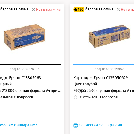
баллов за отзыв
баллов за отзыв
Нет в наличии
150
Нет в 
5 баллов
125 баллов
0 баллов
150 баллов
Код товара: 78106
Код товара: 66678
идж Epson C13S050631
Картридж Epson C13S050629
Черный
Цвет:
Голубой
с:
2*3 000 страниц формата А4 при 5% заполнении страницы.
Ресурс:
2 500 страниц формата А4 при 5% заполнении ст
тзывов
0
вопросов
0
отзывов
0
вопросов
вместим с аппаратами
Совместим с аппаратами