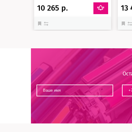
10 265 р.
13 
Ост