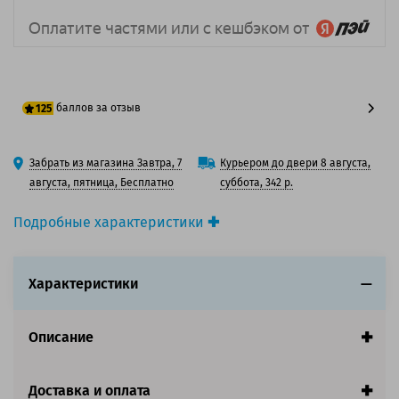
баллов за отзыв
125
100 баллов
Забрать из магазина Завтра, 7
Курьером до двери 8 августа,
125 баллов
августа, пятница, Бесплатно
суббота, 342 р.
Подробные характеристики
Производитель принтера:
Epson
Производитель:
Epson
Характеристики
Вид товара:
Картридж лазерный
Оригинальность:
Оригинальный
Цвет:
Черный
Описание
Ресурс:
4 500 страниц формата А4 при 5%
заполнении страницы.
Доставка и оплата
Совместим с аппаратами