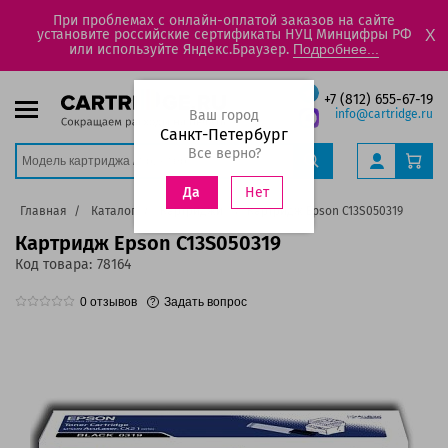
При проблемах с онлайн-оплатой заказов на сайте
установите российские сертификаты НУЦ Минцифры РФ
X
или используйте Яндекс.Браузер.
Подробнее...
+7 (812) 655-67-19
Ваш город
info@cartridge.ru
Санкт-Петербург
Все верно?
Нет
Да
Главная
Каталог
Картриджи
Картридж Epson C13S050319
Картридж Epson C13S050319
Код товара:
78164
0
отзывов
Задать вопрос