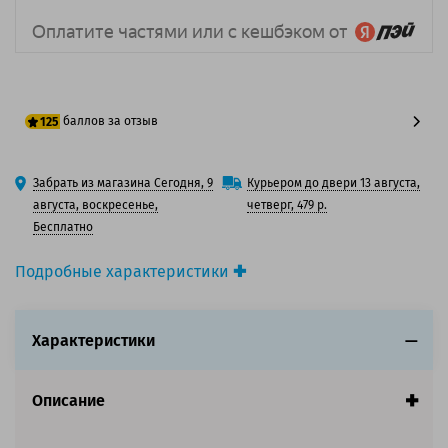
баллов за отзыв
125
100 баллов
Забрать из магазина Сегодня, 9
Курьером до двери 13 августа,
125 баллов
августа, воскресенье,
четверг, 479 р.
Бесплатно
Подробные характеристики
Производитель принтера:
Epson
Производитель:
Epson
Характеристики
Вид товара:
Картридж лазерный
Оригинальность:
Оригинальный
Цвет:
Черный
Описание
Ресурс:
4 500 страниц формата А4 при 5%
заполнении страницы.