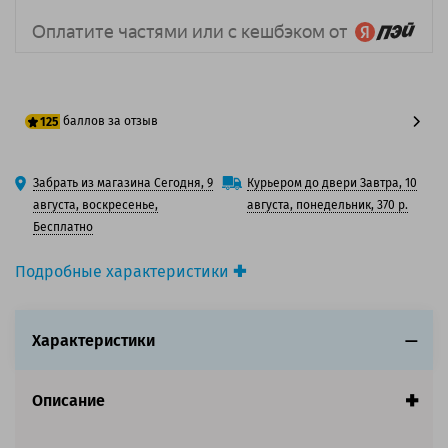
баллов за отзыв
125
100 баллов
Забрать из магазина Сегодня, 9
Курьером до двери Завтра, 10
125 баллов
августа, воскресенье,
августа, понедельник, 370 р.
Бесплатно
Подробные характеристики
Производитель принтера:
Epson
Производитель:
Epson
Характеристики
Вид товара:
Картридж лазерный
Оригинальность:
Оригинальный
Цвет:
Пурпурный
Описание
Ресурс:
8 000 страниц формата А4 при 5%
заполнении страницы.