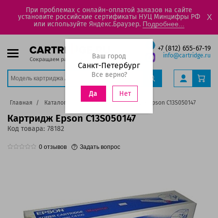
При проблемах с онлайн-оплатой заказов на сайте
установите российские сертификаты НУЦ Минцифры РФ
X
или используйте Яндекс.Браузер.
Подробнее...
+7 (812) 655-67-19
Ваш город
info@cartridge.ru
Санкт-Петербург
Все верно?
Нет
Да
Главная
Каталог
Картриджи
Картридж Epson C13S050147
Картридж Epson C13S050147
Код товара:
78182
0
отзывов
Задать вопрос