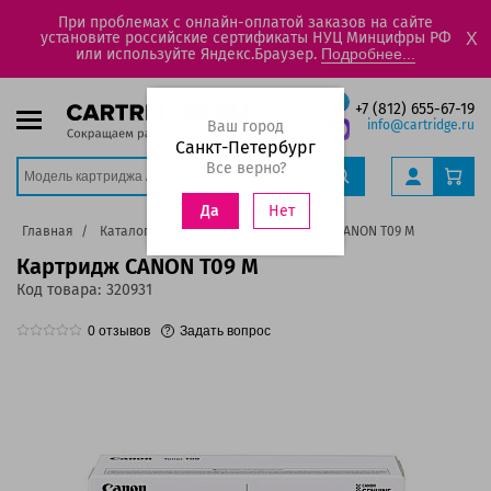
При проблемах с онлайн-оплатой заказов на сайте
установите российские сертификаты НУЦ Минцифры РФ
X
или используйте Яндекс.Браузер.
Подробнее...
+7 (812) 655-67-19
Ваш город
info@cartridge.ru
Санкт-Петербург
Все верно?
Нет
Да
Главная
Каталог
Картриджи
Картридж CANON T09 M
Картридж CANON T09 M
Код товара:
320931
0
отзывов
Задать вопрос