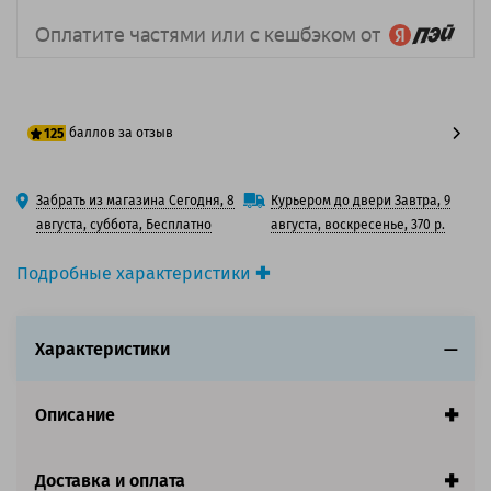
баллов за отзыв
125
100 баллов
Забрать из магазина Сегодня, 8
Курьером до двери Завтра, 9
125 баллов
августа, суббота, Бесплатно
августа, воскресенье, 370 р.
Подробные характеристики
Производитель принтера:
Canon
Производитель:
Canon
Характеристики
Вид товара:
Картридж лазерный
Оригинальность:
Оригинальный
Цвет:
Пурпурный
Описание
Ресурс:
5 900 страниц формата A4 при 5%
заполнении страницы.
Доставка и оплата
Совместим с аппаратами