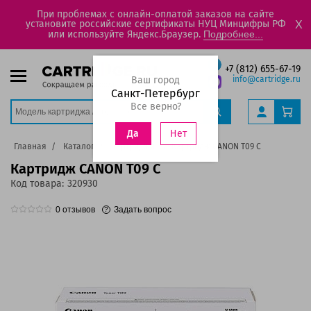
При проблемах с онлайн-оплатой заказов на сайте
установите российские сертификаты НУЦ Минцифры РФ
X
или используйте Яндекс.Браузер.
Подробнее...
+7 (812) 655-67-19
Ваш город
info@cartridge.ru
Санкт-Петербург
Все верно?
Нет
Да
Главная
Каталог
Картриджи
Картридж CANON T09 C
Картридж CANON T09 C
Код товара:
320930
0
отзывов
Задать вопрос