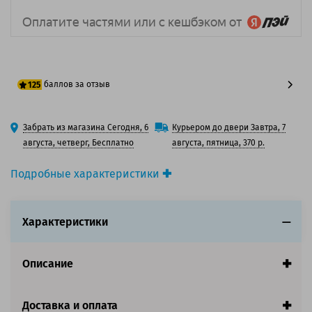
баллов за отзыв
125
100 баллов
Забрать из магазина Сегодня, 6
Курьером до двери Завтра, 7
125 баллов
августа, четверг, Бесплатно
августа, пятница, 370 р.
Подробные характеристики
Производитель принтера:
Canon
Производитель:
Canon
Характеристики
Вид товара:
Картридж лазерный
Оригинальность:
Оригинальный
Цвет:
Голубой
Описание
Ресурс:
5 900 страниц формата A4 при 5%
заполнении страницы.
Доставка и оплата
Совместим с аппаратами