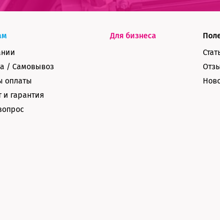
ам
Для бизнеса
Пол
ании
Стат
а / Самовывоз
Отз
ы оплаты
Нов
 и гарантия
вопрос