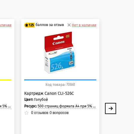
и
баллов за отзыв
баллов 
наличии
125
Нет в наличии
125
100 баллов
100 балло
125 баллов
125 балло
Код товара: 70861
Ко
Картридж Canon CLI-526C
Картридж Ca
Цвет:
Голубой
Цвет:
Черный
траницы.
Ресурс:
500 страниц формата А4 при 5% заполнении страницы.
Ресурс:
340 страни
0
отзывов
0
вопросов
0
отзывов