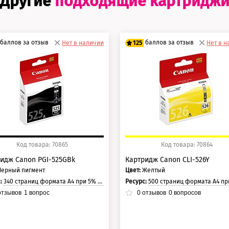
Другие
подходящие картридж
баллов за отзыв
баллов за отзыв
Нет в наличии
125
Нет в 
0 баллов
100 баллов
5 баллов
125 баллов
Код товара: 70865
Код товара: 70864
идж Canon PGI-525GBk
Картридж Canon CLI-526Y
Черный пигмент
Цвет:
Желтый
с:
340 страниц формата А4 при 5% заполнении страницы.
Ресурс:
500 страниц формата А4 при 5% заполнении с
тзывов
1
вопрос
0
отзывов
0
вопросов