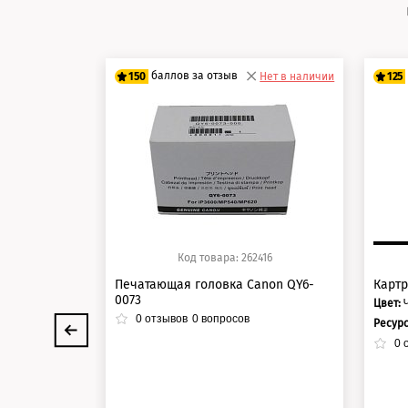
баллов за отзыв
150
Нет в наличии
125
125 баллов
10
150 баллов
12
Код товара: 262416
Печатающая головка Canon QY6-
Картр
0073
Цвет:
0
отзывов
0
вопросов
Ресур
0
о