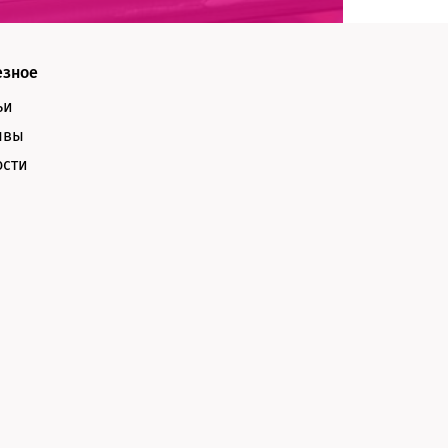
езное
ьи
ывы
ости