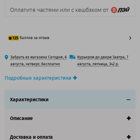
баллов за отзыв
125
100 баллов
Забрать из магазина Сегодня, 6
Курьером до двери Завтра, 7
125 баллов
августа, четверг, Бесплатно
августа, пятница, 342 р.
Подробные характеристики
Производитель принтера:
Canon
Производитель:
Canon
Характеристики
Вид товара:
Картридж струйный
Оригинальность:
Оригинальный
Цвет:
Черный
Описание
Ресурс:
340 страниц формата А4 при 5%
заполнении страницы.
Доставка и оплата
Совместим с аппаратами