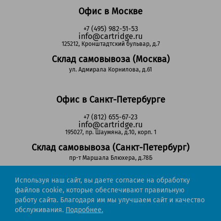
Офис в Москве
+7 (495) 982-51-53
info@cartridge.ru
125212, Кронштадтский бульвар, д.7
Склад самовывоза (Москва)
ул. Адмирала Корнилова, д.61
Офис в Санкт-Петербурге
+7 (812) 655-67-23
info@cartridge.ru
195027, пр. Шаумяна, д.10, корп. 1
Склад самовывоза (Санкт-Петербург)
пр-т Маршала Блюхера, д.78Б
Используя наш сайт, вы даете согласие на обработку
Регионы РФ
файлов cookie, которые обеспечивают правильную
работу сайта. Благодаря им мы улучшаем сайт и качество
8-800-302-51-53
обслуживания.
Подробнее.
(звонок бесплатный)
info@cartridge.ru