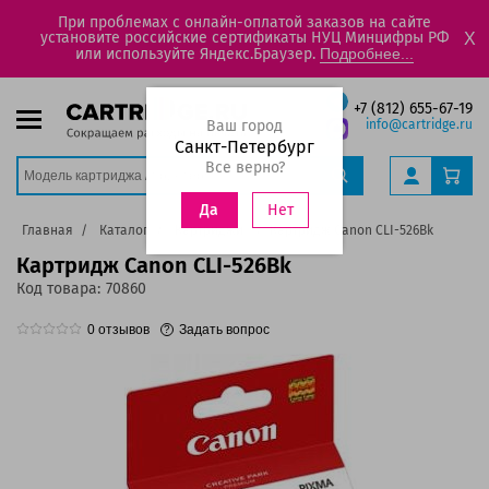
При проблемах с онлайн-оплатой заказов на сайте
установите российские сертификаты НУЦ Минцифры РФ
X
или используйте Яндекс.Браузер.
Подробнее...
+7 (812) 655-67-19
Ваш город
info@cartridge.ru
Санкт-Петербург
Все верно?
Нет
Да
Главная
Каталог
Картриджи
Картридж Canon CLI-526Bk
Картридж Canon CLI-526Bk
Код товара:
70860
0
отзывов
Задать вопрос