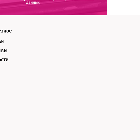
данных
езное
ьи
ывы
ости