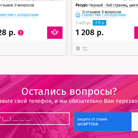
Ресурс:
Черный - 640 страниц, цветные - 640 страниц, черный пигмент -
тзывов
0
вопросов
0
отзывов
0
вопросов
вместим с аппаратами
Совместим с аппаратами
1 421 р.
-213 р.
28 р.
1 208 р.
Остались вопросы?
авьте свой телефон, и мы обязательно Вам перезв