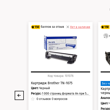
баллов за отзыв
150
Нет в наличии
150
125 баллов
12
150 баллов
15
Код товара: 101076
Картридж Brother TN-1075
Без ч
Цвет:
Черный
Картр
черны
Ресурс:
1 000 страниц формата А4 при 5% заполнении страницы.
Аналог
0
отзывов
0
вопросов
Цвет:
Ресур