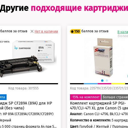
Другие
подходящие картридж
баллов за отзыв
баллов за отзыв
Нет в наличии
150
В нал
более
5 баллов
125 баллов
0 баллов
150 баллов
Код товара: 301555
ипа
-15% на комплект
Больше страни
идж SP CF289A (89А) для HP
Комплект картриджей SP PGI-
й (без чипа)
470/CLI-471 XL для Canon (5 цв
:
HP 89A (CF289A/CF289X/CF289Y)
Аналог:
Черный
Количество в комплекте:
5 картри
с:
5 000 страниц формата А4 при 5% заполнении страницы
Цвет:
Голубой / Желтый / Пурпурный / Черный / Черный