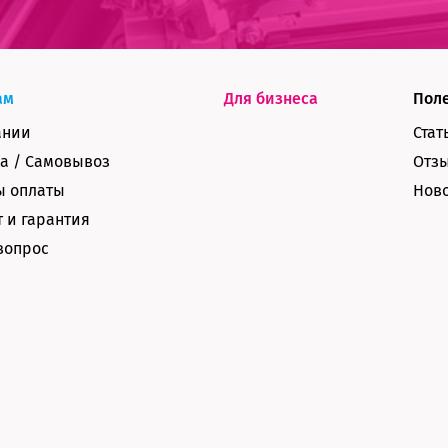
ам
Для бизнеса
Пол
ании
Стат
а / Самовывоз
Отз
ы оплаты
Нов
 и гарантия
вопрос