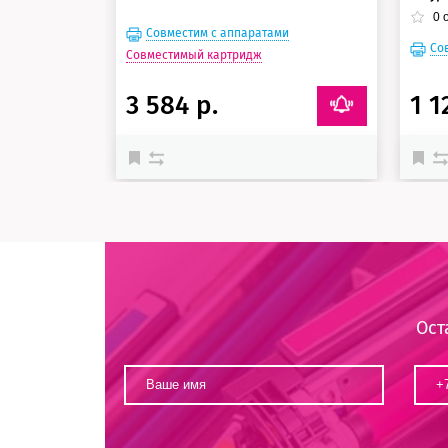
0
о
Совместим с аппаратами
Со
Совместимый картридж
3 584 р.
1 1
Ост