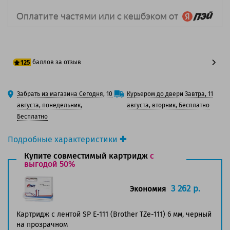
баллов за отзыв
125
100 баллов
Забрать из магазина Сегодня, 10
Курьером до двери Завтра, 11
125 баллов
августа, понедельник,
августа, вторник, Бесплатно
Бесплатно
Подробные характеристики
Производитель принтера:
Brother
Купите совместимый картридж
с
Производитель:
выгодой 50%
Brother
Вид товара:
Ленты для наклеек
Оригинальность:
Оригинальный
3 262 р.
Экономия
Ресурс:
8 метров.
Страна:
Япония
Картридж с лентой SP E-111 (Brother TZe-111) 6 мм, черный
на прозрачном