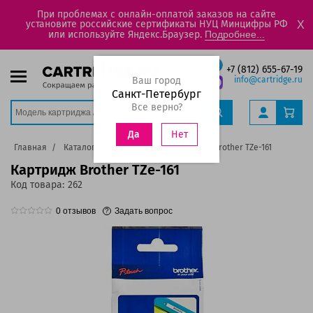
При проблемах с онлайн-оплатой заказов на сайте
установите российские сертификаты НУЦ Минцифры РФ
X
или используйте Яндекс.Браузер.
Подробнее...
+7 (812) 655-67-19
Ваш город
info@cartridge.ru
Санкт-Петербург
Все верно?
Нет
Да
Главная
Каталог
Картриджи
Картридж Brother TZe-161
Картридж Brother TZe-161
Код товара:
262
0
отзывов
Задать вопрос