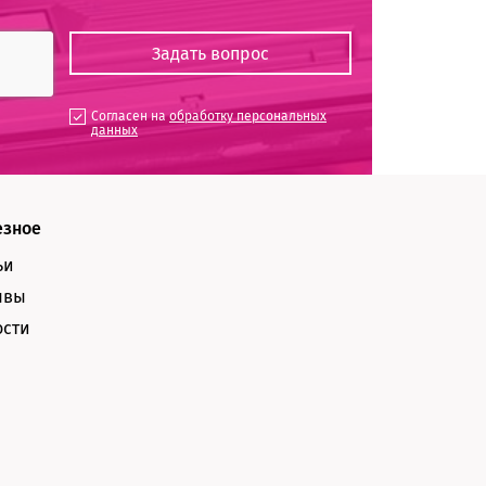
Согласен на
обработку персональных
данных
езное
ьи
ывы
ости