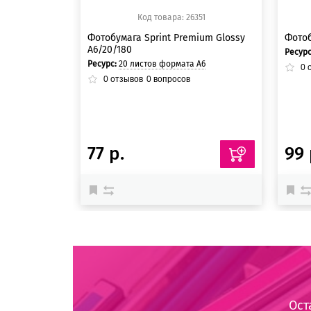
Код товара: 26351
Фотобумага Sprint Premium Glossy
Фотоб
A6/20/180
Ресур
Ресурс:
20 листов формата А6
0
о
0
отзывов
0
вопросов
77 р.
99 
Ост