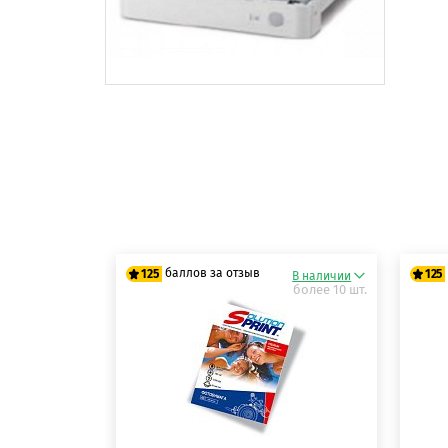
баллов за отзыв
125
125
В наличии
более 10 шт.
125 баллов
12
125 баллов
12