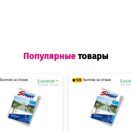
Популярные
товары
баллов за отзыв
баллов за отзыв
125
В наличии
В нал
более 10 шт.
более
5 баллов
125 баллов
5 баллов
125 баллов