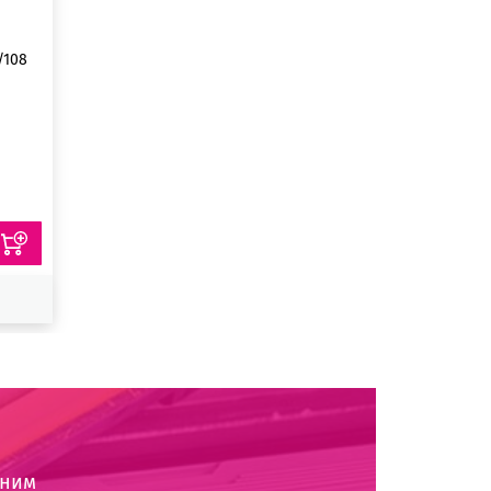
/108
оним