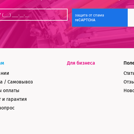
ам
Для бизнеса
Пол
ании
Стат
а / Самовывоз
Отз
ы оплаты
Нов
 и гарантия
вопрос