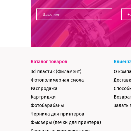
Каталог товаров
Клиент
3d пластик (Филамент)
О комп
Фотополимерная смола
Доставк
Распродажа
Способ
Картриджи
Возврат
Фотобарабаны
Задать 
Чернила для принтеров
Фьюзеры (печки для принтера)
Сервисные комплекты для