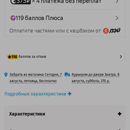
баллов за отзыв
150
125 баллов
Забрать из магазина Сегодня, 7
Курьером до двери Завтра, 8
150 баллов
августа, пятница, Бесплатно
августа, суббота, 370 р.
Подробные характеристики
Производитель принтера:
Xerox
Производитель:
Solution Print
Характеристики
Вид товара:
Картридж лазерный
Оригинальность:
Совместимый
Аналог:
Xerox 013R00577/Xerox 006R01044