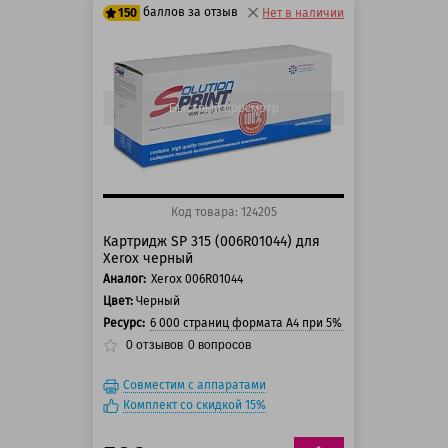
баллов за отзыв
150
Нет в наличии
125 баллов
150 баллов
Быстрый просмотр
Код товара: 124205
Картридж SP 315 (006R01044) для
Xerox черный
Аналог:
Xerox 006R01044
Цвет:
Черный
Ресурс:
6 000 страниц формата А4 при 5% заполнении стра
0
отзывов
0
вопросов
Совместим с аппаратами
Комплект со скидкой 15%