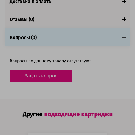
Доставка и оплата
Количество в комплекте:
2 шт.
Цвет:
Черный
Ресурс:
Картридж - 6 000 страниц, фотобарабан -
Отзывы (0)
27 000 страниц
Гарантия:
1 год
Вопросы (0)
Состав комплекта
Совместим с аппаратами
Вопросы по данному товару отсутствуют
Задать вопрос
Другие
подходящие картриджи