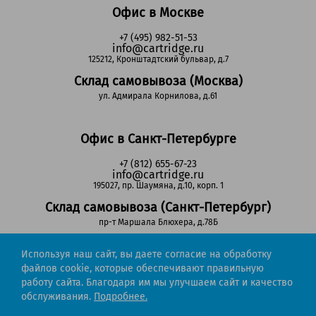
Офис в Москве
+7 (495) 982-51-53
info@cartridge.ru
125212, Кронштадтский бульвар, д.7
Склад самовывоза (Москва)
ул. Адмирала Корнилова, д.61
Офис в Санкт-Петербурге
+7 (812) 655-67-23
info@cartridge.ru
195027, пр. Шаумяна, д.10, корп. 1
Склад самовывоза (Санкт-Петербург)
пр-т Маршала Блюхера, д.78Б
Используя наш сайт, вы даете согласие на обработку
Регионы РФ
файлов cookie, которые обеспечивают правильную
работу сайта. Благодаря им мы улучшаем сайт и качество
8-800-302-51-53
обслуживания.
Подробнее.
(звонок бесплатный)
info@cartridge.ru