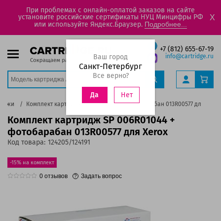
При проблемах с онлайн-оплатой заказов на сайте
установите российские сертификаты НУЦ Минцифры РФ
X
или используйте Яндекс.Браузер.
Подробнее...
+7 (812) 655-67-19
Ваш город
info@cartridge.ru
Санкт-Петербург
Все верно?
Нет
Да
риджи
Комплект картридж SP 006R01044 + фотобарабан 013R00577 для Xero
Комплект картридж SP 006R01044 +
фотобарабан 013R00577 для Xerox
Код товара:
124205/124191
-15% на комплект
0
отзывов
Задать вопрос