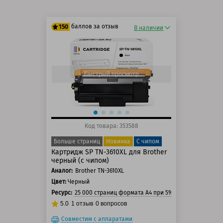
баллов за отзыв
150
В наличии
125 баллов
150 баллов
Быстрый просмотр
Код товара: 353588
Больше страниц
Новинка
С чипом
Картридж SP TN-3610XL для Brother
черный (с чипом)
Аналог:
Brother TN-3610XL
Цвет:
Черный
Ресурс:
25 000 страниц формата А4 при 5% заполнении стр
5.0
1
отзыв
0
вопросов
Совместим с аппаратами