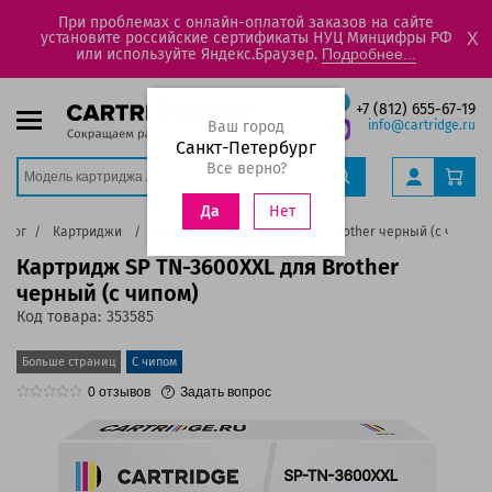
При проблемах с онлайн-оплатой заказов на сайте
установите российские сертификаты НУЦ Минцифры РФ
X
или используйте Яндекс.Браузер.
Подробнее...
+7 (812) 655-67-19
Ваш город
info@cartridge.ru
Санкт-Петербург
Все верно?
Нет
Да
алог
Картриджи
Картридж SP TN-3600XXL для Brother черный (с чипом)
Картридж SP TN-3600XXL для Brother
черный (с чипом)
Код товара:
353585
Больше страниц
С чипом
0
отзывов
Задать вопрос