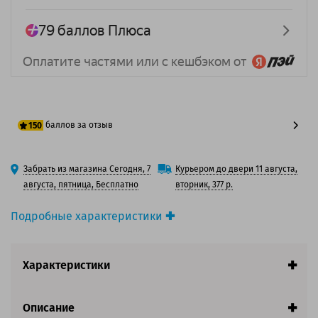
баллов за отзыв
150
125 баллов
Забрать из магазина Сегодня, 7
Курьером до двери 11 августа,
150 баллов
августа, пятница, Бесплатно
вторник, 377 р.
Подробные характеристики
Производитель принтера:
Brother
Производитель:
Solution Print
Характеристики
Вид товара:
Картридж лазерный
Оригинальность:
Совместимый
Аналог:
Brother TN-3600XXL
Описание
Цвет:
Черный