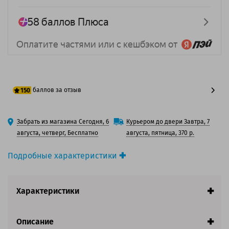
баллов за отзыв
150
125 баллов
Забрать из магазина Сегодня, 6
Курьером до двери Завтра, 7
150 баллов
августа, четверг, Бесплатно
августа, пятница, 370 р.
Подробные характеристики
Производитель принтера:
Brother
Производитель:
Solution Print
Характеристики
Вид товара:
Картридж лазерный
Оригинальность:
Совместимый
Аналог:
Brother TN-3600
Описание
Цвет:
Черный