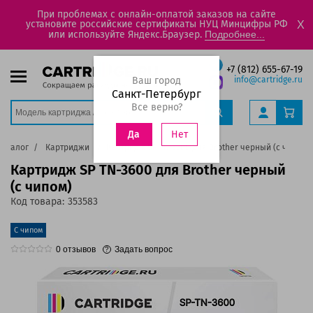
При проблемах с онлайн-оплатой заказов на сайте
установите российские сертификаты НУЦ Минцифры РФ
X
или используйте Яндекс.Браузер.
Подробнее...
+7 (812) 655-67-19
Ваш город
info@cartridge.ru
Санкт-Петербург
Все верно?
Нет
Да
Каталог
Картриджи
Картридж SP TN-3600 для Brother черный (с чипом)
Картридж SP TN-3600 для Brother черный
(с чипом)
Код товара:
353583
С чипом
0
отзывов
Задать вопрос