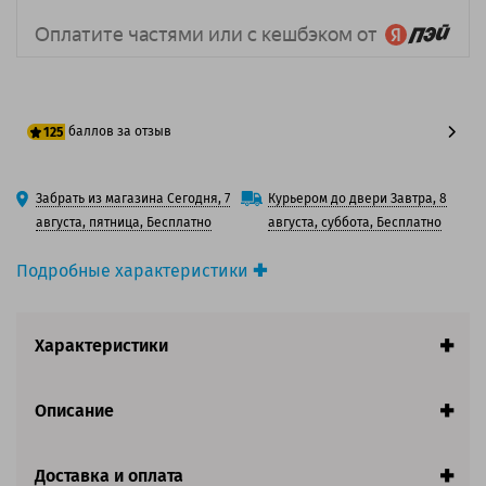
баллов за отзыв
125
100 баллов
Забрать из магазина Сегодня, 7
Курьером до двери Завтра, 8
125 баллов
августа, пятница, Бесплатно
августа, суббота, Бесплатно
Подробные характеристики
Производитель принтера:
Sharp
Производитель:
Sharp
Характеристики
Вид товара:
Картридж лазерный
Оригинальность:
Оригинальный
Цвет:
Голубой
Описание
Ресурс:
24 000 страниц формата А4 при 5%
заполнении страницы.
Страна:
Япония
Доставка и оплата