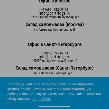
Офис в Москве
+7 (495) 982-51-53
info@cartridge.ru
125212, Кронштадтский бульвар, д.7
Склад самовывоза (Москва)
ул. Адмирала Корнилова, д.61
Офис в Санкт-Петербурге
+7 (812) 655-67-23
info@cartridge.ru
195027, пр. Шаумяна, д.10, корп. 1
Склад самовывоза (Санкт-Петербург)
пр-т Маршала Блюхера, д.78Б
Используя наш сайт, вы даете согласие на обработку
Регионы РФ
файлов cookie, которые обеспечивают правильную
работу сайта. Благодаря им мы улучшаем сайт и качество
8-800-302-51-53
обслуживания.
Подробнее.
(звонок бесплатный)
info@cartridge.ru