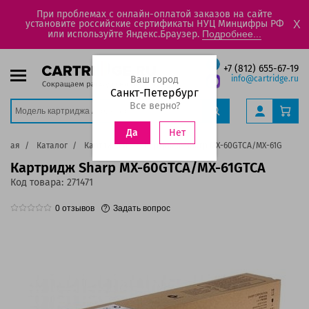
При проблемах с онлайн-оплатой заказов на сайте
установите российские сертификаты НУЦ Минцифры РФ
X
или используйте Яндекс.Браузер.
Подробнее...
+7 (812) 655-67-19
Ваш город
info@cartridge.ru
Санкт-Петербург
Все верно?
Нет
Да
авная
Каталог
Картриджи
Картридж Sharp MX-60GTCA/MX-61GTCA
Картридж Sharp MX-60GTCA/MX-61GTCA
Код товара:
271471
0
отзывов
Задать вопрос