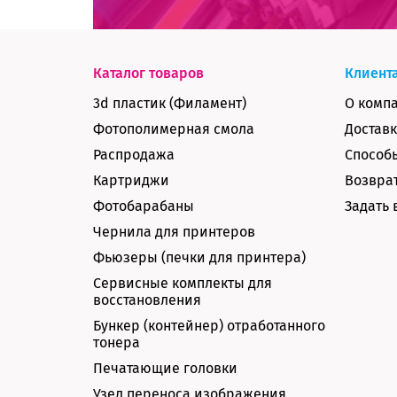
Каталог товаров
Клиент
3d пластик (Филамент)
О комп
Фотополимерная смола
Доставк
Распродажа
Способ
Картриджи
Возврат
Фотобарабаны
Задать 
Чернила для принтеров
Фьюзеры (печки для принтера)
Сервисные комплекты для
восстановления
Бункер (контейнер) отработанного
тонера
Печатающие головки
Узел переноса изображения