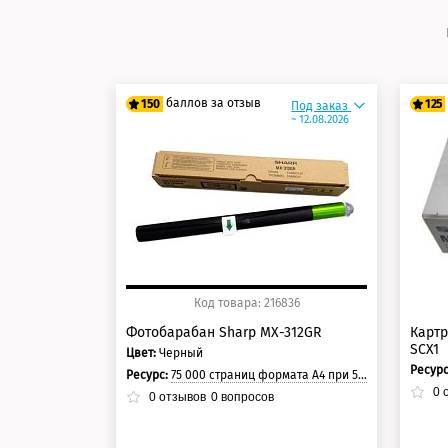
баллов за отзыв
150
125
Под заказ
~ 12.08.2026
125 баллов
10
150 баллов
12
Код товара: 216836
Фотобарабан Sharp MX-312GR
Картр
SCX1
Цвет:
Черный
Ресур
Ресурс:
75 000 страниц формата А4 при 5% заполнении страницы.
0
о
0
отзывов
0
вопросов