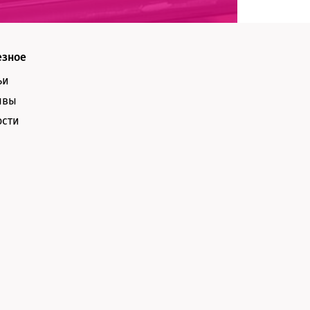
езное
ьи
ывы
ости