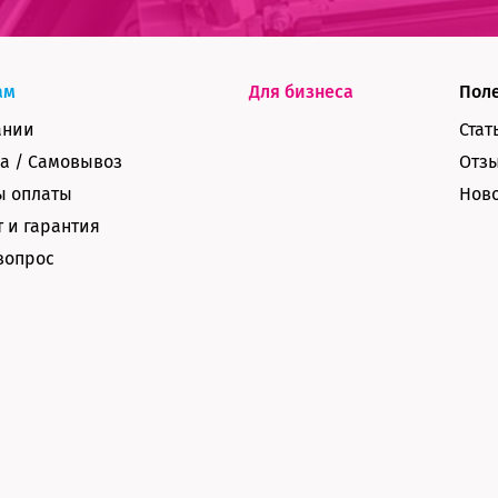
ам
Для бизнеса
Пол
ании
Стат
а / Самовывоз
Отз
ы оплаты
Нов
 и гарантия
вопрос