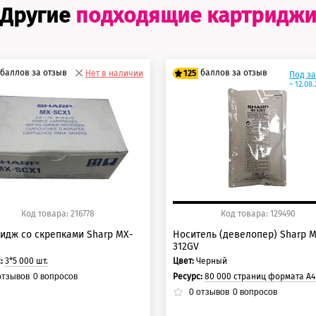
Другие
подходящие картридж
баллов за отзыв
баллов за отзыв
Нет в наличии
125
Под з
~ 12.08
0 баллов
100 баллов
5 баллов
125 баллов
Код товара: 216778
Код товара: 129490
идж со скрепками Sharp MX-
Носитель (девелопер) Sharp 
312GV
с:
3*5 000 шт.
Цвет:
Черный
Ресурс:
80 000 страниц формата А4 при 5% заполнении с
тзывов
0
вопросов
0
отзывов
0
вопросов