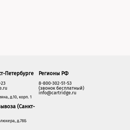
кт-Петербурге
Регионы РФ
-23
8-800-302-51-53
e.ru
(звонок бесплатный)
info@cartridge.ru
яна, д.10, корп. 1
ывоза (Санкт-
люхера, д.78Б