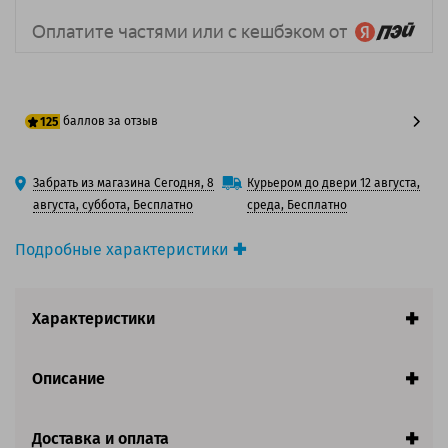
баллов за отзыв
125
100 баллов
Забрать из магазина Сегодня, 8
Курьером до двери 12 августа,
125 баллов
августа, суббота, Бесплатно
среда, Бесплатно
Подробные характеристики
Производитель принтера:
Sharp
Производитель:
Sharp
Характеристики
Вид товара:
Картридж лазерный
Оригинальность:
Оригинальный
Цвет:
Желтый
Описание
Ресурс:
5 000 страниц формата А4 при 5%
заполнении страницы.
Доставка и оплата
Совместим с аппаратами