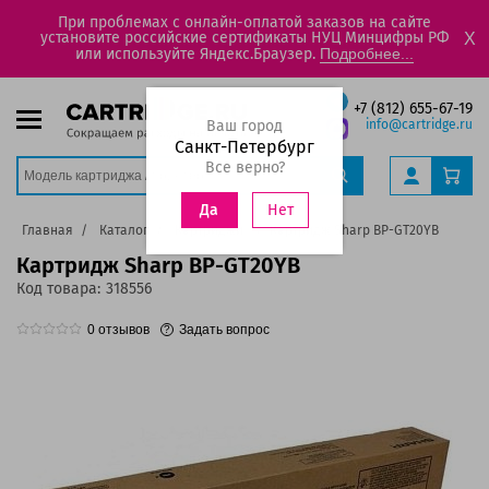
При проблемах с онлайн-оплатой заказов на сайте
установите российские сертификаты НУЦ Минцифры РФ
X
или используйте Яндекс.Браузер.
Подробнее...
+7 (812) 655-67-19
Ваш город
info@cartridge.ru
Санкт-Петербург
Все верно?
Нет
Да
Главная
Каталог
Картриджи
Картридж Sharp BP-GT20YB
Картридж Sharp BP-GT20YB
Код товара:
318556
0
отзывов
Задать вопрос