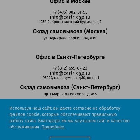
Офис в Москве
+7 (495) 982-51-53
info@cartridge.ru
125212, Кронштадтский бульвар, д.7
Склад самовывоза (Москва)
ул. Адмирала Корнилова, д.61
Офис в Санкт-Петербурге
+7 (812) 655-67-23
info@cartridge.ru
195027, пр. Шаумяна, д.10, корп. 1
Склад самовывоза (Санкт-Петербург)
пр-т Маршала Блюхера, д.78Б
Используя наш сайт, вы даете согласие на обработку
Регионы РФ
файлов cookie, которые обеспечивают правильную
работу сайта. Благодаря им мы улучшаем сайт и качество
8-800-302-51-53
обслуживания.
Подробнее.
(звонок бесплатный)
info@cartridge.ru