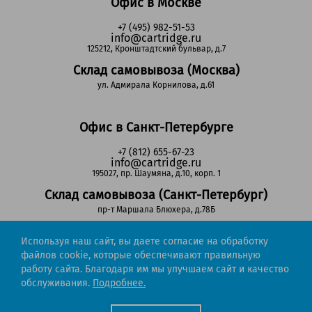
Офис в Москве
+7 (495) 982-51-53
info@cartridge.ru
125212, Кронштадтский бульвар, д.7
Склад самовывоза (Москва)
ул. Адмирала Корнилова, д.61
Офис в Санкт-Петербурге
+7 (812) 655-67-23
info@cartridge.ru
195027, пр. Шаумяна, д.10, корп. 1
Склад самовывоза (Санкт-Петербург)
пр-т Маршала Блюхера, д.78Б
Используя наш сайт, вы даете согласие на обработку
Регионы РФ
файлов cookie, которые обеспечивают правильную
работу сайта. Благодаря им мы улучшаем сайт и качество
8-800-302-51-53
обслуживания.
Подробнее.
(звонок бесплатный)
info@cartridge.ru