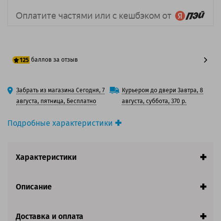
баллов за отзыв
125
100 баллов
Забрать из магазина Сегодня, 7
Курьером до двери Завтра, 8
125 баллов
августа, пятница, Бесплатно
августа, суббота, 370 р.
Подробные характеристики
Производитель принтера:
Canon
Производитель:
Canon
Характеристики
Вид товара:
Картридж лазерный
Оригинальность:
Оригинальный
Цвет:
Пурпурный
Описание
Ресурс:
5 900 страниц формата A4 при 5%
заполнении страницы.
Доставка и оплата
Совместим с аппаратами