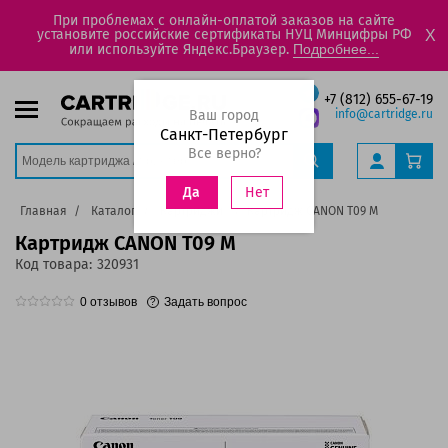
При проблемах с онлайн-оплатой заказов на сайте
установите российские сертификаты НУЦ Минцифры РФ
X
или используйте Яндекс.Браузер.
Подробнее...
+7 (812) 655-67-19
Ваш город
info@cartridge.ru
Санкт-Петербург
Все верно?
Нет
Да
Главная
Каталог
Картриджи
Картридж CANON T09 M
Картридж CANON T09 M
Код товара:
320931
0
отзывов
Задать вопрос