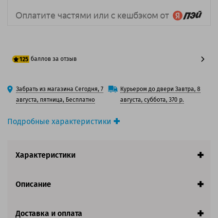
баллов за отзыв
125
100 баллов
Забрать из магазина Сегодня, 7
Курьером до двери Завтра, 8
125 баллов
августа, пятница, Бесплатно
августа, суббота, 370 р.
Подробные характеристики
Производитель принтера:
Canon
Производитель:
Canon
Характеристики
Вид товара:
Картридж лазерный
Оригинальность:
Оригинальный
Цвет:
Пурпурный
Описание
Ресурс:
5 900 страниц формата A4 при 5%
заполнении страницы.
Доставка и оплата
Совместим с аппаратами