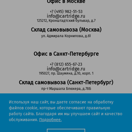
Офис в Москве
+7 (495) 982-51-53
info@cartridge.ru
125212, Кронштадтский бульвар, д.7
Склад самовывоза (Москва)
ул. Адмирала Корнилова, д.61
Офис в Санкт-Петербурге
+7 (812) 655-67-23
info@cartridge.ru
195027, пр. Шаумяна, д.10, корп. 1
Склад самовывоза (Санкт-Петербург)
пр-т Маршала Блюхера, д.78Б
Используя наш сайт, вы даете согласие на обработку
Регионы РФ
файлов cookie, которые обеспечивают правильную
работу сайта. Благодаря им мы улучшаем сайт и качество
8-800-302-51-53
обслуживания.
Подробнее.
(звонок бесплатный)
info@cartridge.ru