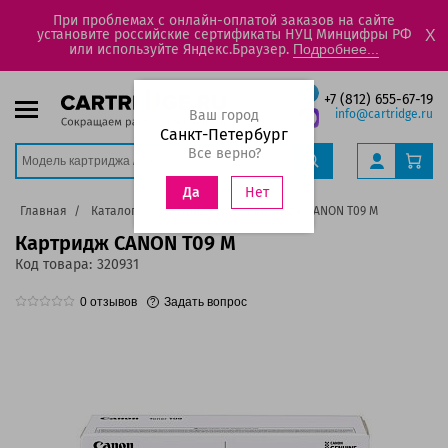
При проблемах с онлайн-оплатой заказов на сайте
установите российские сертификаты НУЦ Минцифры РФ
X
или используйте Яндекс.Браузер.
Подробнее...
+7 (812) 655-67-19
Ваш город
info@cartridge.ru
Санкт-Петербург
Все верно?
Нет
Да
Главная
Каталог
Картриджи
Картридж CANON T09 M
Картридж CANON T09 M
Код товара:
320931
0
отзывов
Задать вопрос