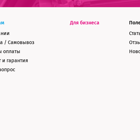
ам
Для бизнеса
Пол
ании
Стат
а / Самовывоз
Отз
ы оплаты
Нов
 и гарантия
вопрос