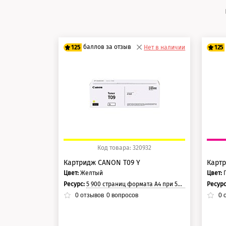
баллов за отзыв
125
Нет в наличии
125
100 баллов
10
125 баллов
12
Код товара: 320932
Картридж CANON T09 Y
Карт
Цвет:
Желтый
Цвет:
Ресурс:
5 900 страниц формата A4 при 5% заполнении страницы.
Ресур
0
отзывов
0
вопросов
0
о