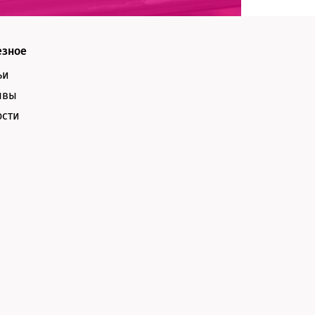
езное
ьи
ывы
ости