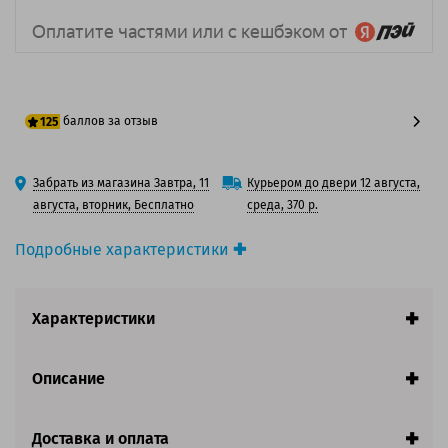
баллов за отзыв
125
100 баллов
Забрать из магазина Завтра, 11
Курьером до двери 12 августа,
125 баллов
августа, вторник, Бесплатно
среда, 370 р.
Подробные характеристики
Производитель принтера:
Canon
Производитель:
Canon
Характеристики
Вид товара:
Картридж лазерный
Оригинальность:
Оригинальный
Цвет:
Пурпурный
Описание
Ресурс:
8 500 страниц формата А4 при 5%
заполнении страницы.
Страна:
Япония
Доставка и оплата