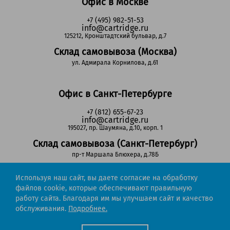
Офис в Москве
+7 (495) 982-51-53
info@cartridge.ru
125212, Кронштадтский бульвар, д.7
Склад самовывоза (Москва)
ул. Адмирала Корнилова, д.61
Офис в Санкт-Петербурге
+7 (812) 655-67-23
info@cartridge.ru
195027, пр. Шаумяна, д.10, корп. 1
Склад самовывоза (Санкт-Петербург)
пр-т Маршала Блюхера, д.78Б
Используя наш сайт, вы даете согласие на обработку
Регионы РФ
файлов cookie, которые обеспечивают правильную
работу сайта. Благодаря им мы улучшаем сайт и качество
8-800-302-51-53
обслуживания.
Подробнее.
(звонок бесплатный)
info@cartridge.ru