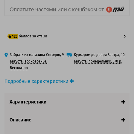
баллов за отзыв
125
100 баллов
Забрать из магазина Сегодня, 9
Курьером до двери Завтра, 10
125 баллов
августа, воскресенье,
августа, понедельник, 370 р.
Бесплатно
Подробные характеристики
Производитель принтера:
Canon
Производитель:
Canon
Характеристики
Вид товара:
Картридж лазерный
Оригинальность:
Оригинальный
Цвет:
Черный
Описание
Ресурс:
10 000 страниц формата А4 при 5%
заполнении страницы.