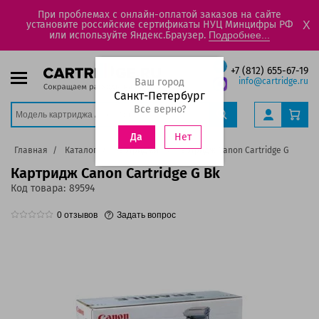
При проблемах с онлайн-оплатой заказов на сайте
установите российские сертификаты НУЦ Минцифры РФ
X
или используйте Яндекс.Браузер.
Подробнее...
+7 (812) 655-67-19
Ваш город
info@cartridge.ru
Санкт-Петербург
Все верно?
Нет
Да
Главная
Каталог
Картриджи
Картридж Canon Cartridge G Bk
Картридж Canon Cartridge G Bk
Код товара:
89594
0
отзывов
Задать вопрос