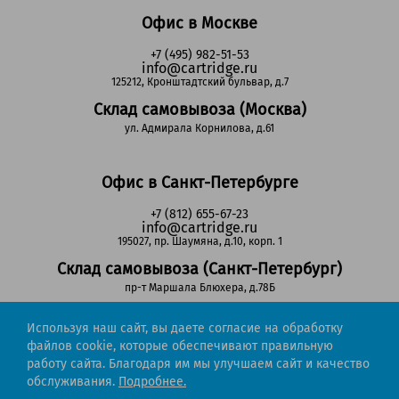
Офис в Москве
+7 (495) 982-51-53
info@cartridge.ru
125212, Кронштадтский бульвар, д.7
Склад самовывоза (Москва)
ул. Адмирала Корнилова, д.61
Офис в Санкт-Петербурге
+7 (812) 655-67-23
info@cartridge.ru
195027, пр. Шаумяна, д.10, корп. 1
Склад самовывоза (Санкт-Петербург)
пр-т Маршала Блюхера, д.78Б
Используя наш сайт, вы даете согласие на обработку
Регионы РФ
файлов cookie, которые обеспечивают правильную
работу сайта. Благодаря им мы улучшаем сайт и качество
8-800-302-51-53
обслуживания.
Подробнее.
(звонок бесплатный)