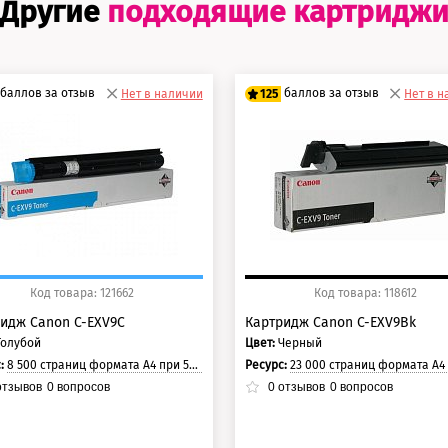
Другие
подходящие картридж
баллов за отзыв
баллов за отзыв
Нет в наличии
125
Нет в 
0 баллов
100 баллов
5 баллов
125 баллов
Код товара: 121662
Код товара: 118612
идж Canon C-EXV9C
Картридж Canon C-EXV9Bk
Голубой
Цвет:
Черный
с:
8 500 страниц формата А4 при 5% заполнении страницы.
Ресурс:
23 000 страниц формата А4 при 5% заполнении с
тзывов
0
вопросов
0
отзывов
0
вопросов