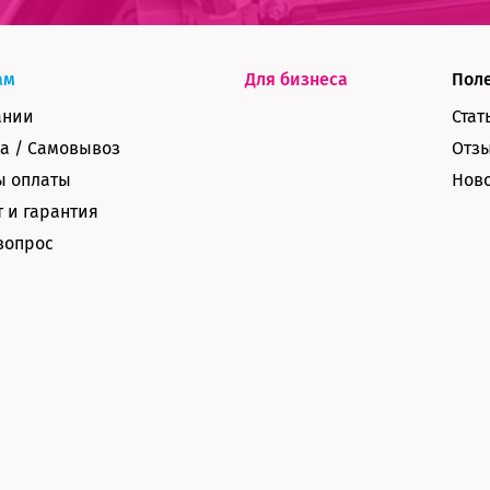
ам
Для бизнеса
Пол
ании
Стат
а / Самовывоз
Отз
ы оплаты
Нов
 и гарантия
вопрос