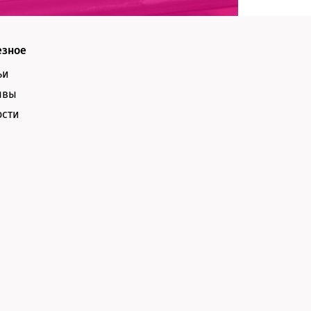
езное
ьи
ывы
ости