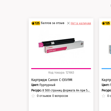
баллов за отзыв
125
Нет в наличии
125
100 баллов
10
125 баллов
12
Код товара: 121663
Картридж Canon C-EXV9M
Картр
Цвет:
Пурпурный
Цвет:
Ресурс:
8 500 страниц формата А4 при 5% заполнении страницы.
Ресур
0
отзывов
0
вопросов
0
о