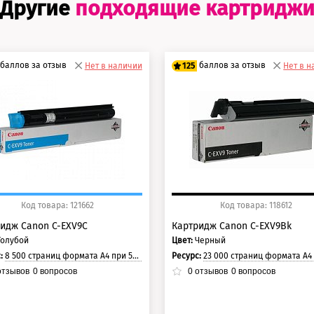
Другие
подходящие картридж
баллов за отзыв
баллов за отзыв
Нет в наличии
125
Нет в 
0 баллов
100 баллов
5 баллов
125 баллов
Код товара: 121662
Код товара: 118612
идж Canon C-EXV9C
Картридж Canon C-EXV9Bk
Голубой
Цвет:
Черный
с:
8 500 страниц формата А4 при 5% заполнении страницы.
Ресурс:
23 000 страниц формата А4 при 5% заполнении с
тзывов
0
вопросов
0
отзывов
0
вопросов