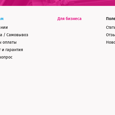
ам
Для бизнеса
Пол
ании
Стат
а / Самовывоз
Отз
ы оплаты
Нов
 и гарантия
вопрос