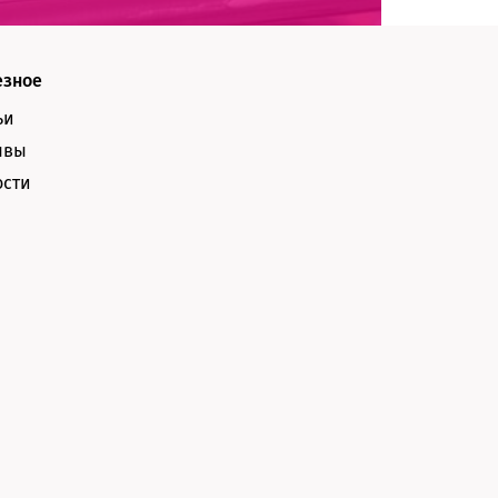
езное
ьи
ывы
ости