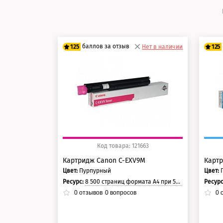
баллов за отзыв
125
Нет в наличии
125
100 баллов
10
125 баллов
12
Код товара: 121663
Картридж Canon C-EXV9M
Картр
Цвет:
Пурпурный
Цвет:
Ресурс:
8 500 страниц формата А4 при 5% заполнении страницы.
Ресур
0
отзывов
0
вопросов
0
о