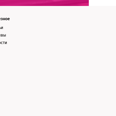
езное
ьи
ывы
ости