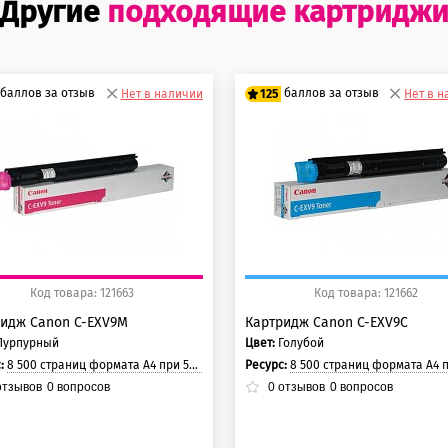
Другие
подходящие картридж
баллов за отзыв
баллов за отзыв
Нет в наличии
125
Нет в 
0 баллов
100 баллов
5 баллов
125 баллов
Код товара: 121663
Код товара: 121662
идж Canon C-EXV9M
Картридж Canon C-EXV9C
Пурпурный
Цвет:
Голубой
с:
8 500 страниц формата А4 при 5% заполнении страницы.
Ресурс:
8 500 страниц формата А4 при 5% заполнении ст
тзывов
0
вопросов
0
отзывов
0
вопросов