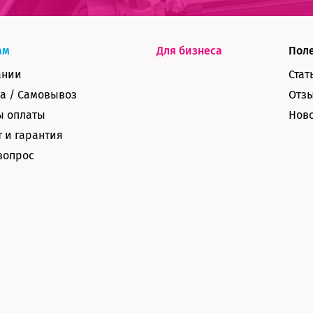
ам
Для бизнеса
Пол
ании
Стат
а / Самовывоз
Отз
ы оплаты
Нов
 и гарантия
вопрос