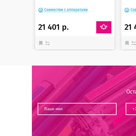
Совместим с аппаратами
Со
21 401 р.
21 
Ост