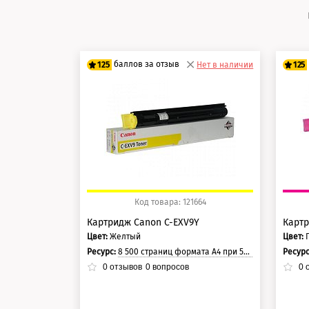
баллов за отзыв
125
Нет в наличии
125
100 баллов
10
125 баллов
12
Код товара: 121664
Картридж Canon C-EXV9Y
Картр
Цвет:
Желтый
Цвет:
Ресурс:
8 500 страниц формата А4 при 5% заполнении страницы.
Ресур
0
отзывов
0
вопросов
0
о