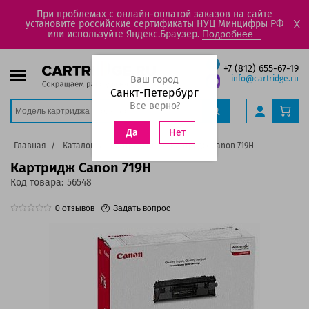
При проблемах с онлайн-оплатой заказов на сайте
установите российские сертификаты НУЦ Минцифры РФ
X
или используйте Яндекс.Браузер.
Подробнее...
+7 (812) 655-67-19
Ваш город
info@cartridge.ru
Санкт-Петербург
Все верно?
Нет
Да
Главная
Каталог
Картриджи
Картридж Canon 719H
Картридж Canon 719H
Код товара:
56548
0
отзывов
Задать вопрос