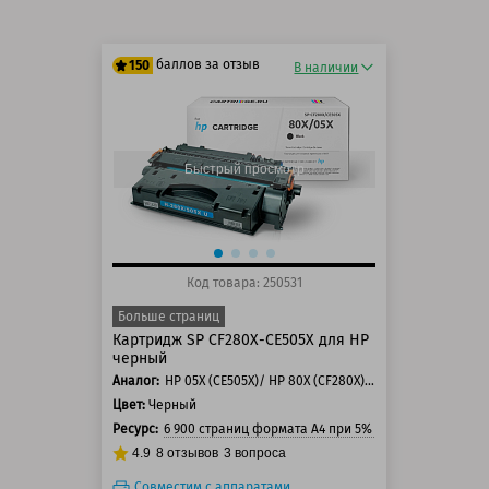
баллов за отзыв
150
В наличии
125 баллов
150 баллов
Быстрый просмотр
Код товара: 250531
Больше страниц
Картридж SP CF280X-CE505X для HP
черный
Аналог:
HP 05X (CE505X)/ HP 80X (CF280X)/ Canon 719
Цвет:
Черный
Ресурс:
6 900 страниц формата А4 при 5% заполнении стра
4.9
8
отзывов
3
вопроса
Совместим с аппаратами