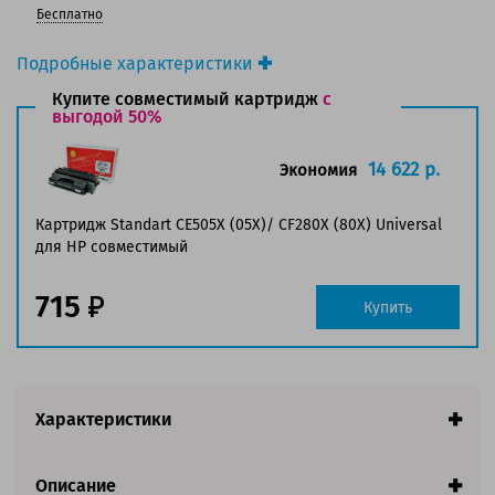
Бесплатно
Подробные характеристики
Производитель принтера:
Canon
Купите совместимый картридж
с
Производитель:
выгодой 50%
Canon
Вид товара:
Картридж лазерный
Оригинальность:
Оригинальный
14 622 р.
Экономия
Цвет:
Черный
Ресурс:
6 400 страниц формата А4 при 5%
Картридж Standart CE505X (05X)/ CF280X (80X) Universal
заполнении страницы.
для HP совместимый
Страна:
Япония
715
Совместим с аппаратами
Купить
Характеристики
Описание