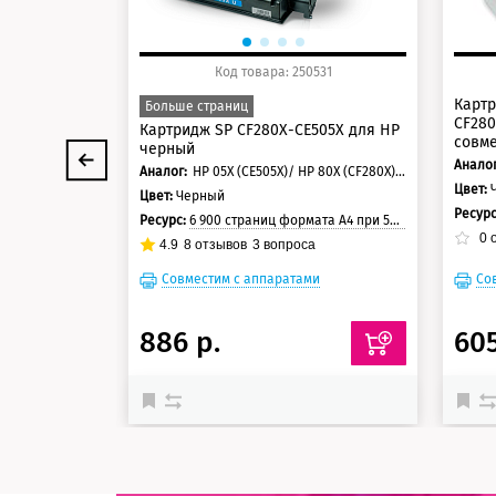
Код товара: 250531
Картр
Больше страниц
CF280
Картридж SP CF280X-CE505X для HP
совм
черный
Аналог
Аналог:
HP 05X (CE505X)/ HP 80X (CF280X)/ Canon 719
Цвет:
Цвет:
Черный
Ресур
Ресурс:
6 900 страниц формата А4 при 5% заполнении страницы
0
о
4.9
8
отзывов
3
вопроса
Совместим с аппаратами
Со
886 р.
605