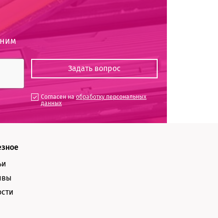
оним
Согласен на
обработку персональных
данных
езное
ьи
ывы
ости