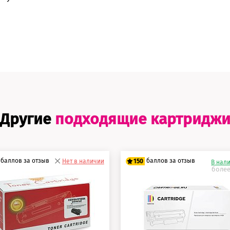
Другие
подходящие картридж
баллов за отзыв
баллов за отзыв
Нет в наличии
150
В нал
более
5 баллов
125 баллов
0 баллов
150 баллов