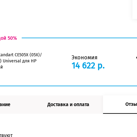
дой 50%
andart CE505X (05X)/
Экономия
) Universal для HP
14 622 р.
ый
Отзы
ание
Доставка и оплата
твуют