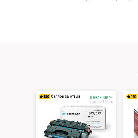
баллов за отзыв
150
150
В наличии
более 10 шт.
125 баллов
12
150 баллов
15