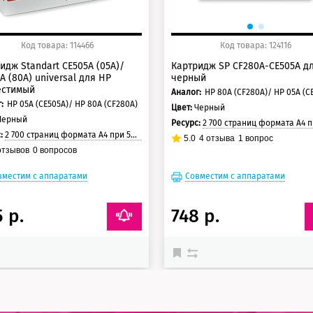
Код товара: 114466
Код товара: 124116
идж Standart CE505A (05A)/
Картридж SP CF280A-CE505A д
A (80A) universal для HP
черный
естимый
Аналог:
:
HP 05A (CE505A)/ HP 80A (CF280A)
Цвет:
Черный
Черный
Ресурс:
2 700 страниц формата А4 при 5% заполнении с
с:
2 700 страниц формата А4 при 5% заполнении страницы
5.0
4
отзыва
1
вопрос
тзывов
0
вопросов
вместим с аппаратами
Совместим с аппаратами
 р.
748 р.