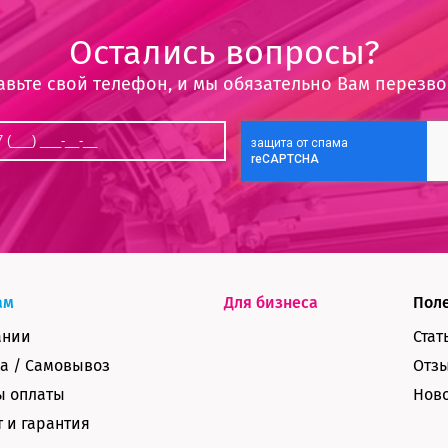
Остались вопросы?
авьте свой телефон, и мы обязательно Вам перезв
ам
Для бизнеса
Пол
ании
Стат
а / Самовывоз
Отз
ы оплаты
Нов
 и гарантия