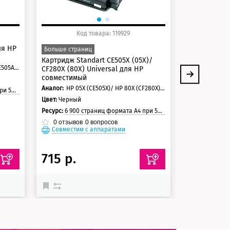
Код товара: 119929
Ко
ля HP
Картридж Ca
Больше страниц
Цвет:
Черный
Картридж Standart CE505X (05X)/
HP 80A (CF280A)/ HP 05A (CE505A)/ Canon 719
CF280X (80X) Universal для HP
Ресурс:
2 100 стран
совместимый
0
отзывов
Аналог:
HP 05X (CE505X)/ HP 80X (CF280X)/ HP 05L (CE505L)/ Canon 719H/ 719/С-EXV40
траницы
Цвет:
Черный
Ресурс:
6 900 страниц формата А4 при 5% заполнении страницы
Совместим
0
отзывов
0
вопросов
Совместим с аппаратами
Совместимый 
715 р.
12 683 