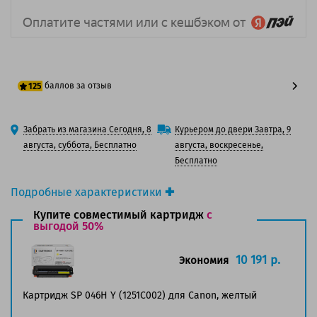
баллов за отзыв
125
100 баллов
Забрать из магазина Сегодня, 8
Курьером до двери Завтра, 9
125 баллов
августа, суббота, Бесплатно
августа, воскресенье,
Бесплатно
Подробные характеристики
Производитель принтера:
Canon
Купите совместимый картридж
с
Производитель:
выгодой 50%
Canon
Вид товара:
Картридж лазерный
Оригинальность:
Оригинальный
10 191 р.
Экономия
Цвет:
Желтый
Ресурс:
2 300 страниц формата А4 при 5%
Картридж SP 046H Y (1251C002) для Canon, желтый
заполнении страницы.