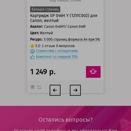
Код товара: 252698
Больше страниц
Картридж SP 046H Y (1251C002) для
Canon, желтый
Аналог:
Canon 046HY/ Canon 046Y
Цвет:
Желтый
Ресурс:
5 000 страниц формата А4 при 5% заполнении стра
5.0
1
отзыв
0
вопросов
Совместим с аппаратами
Комплект со скидкой 15%
1 249 р.
Остались вопросы?
Оставьте свой телефон, и мы обязательно Вам