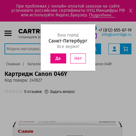
При проблемах с онлайн-оплатой заказов на сайте
установите российские сертификаты НУЦ Минцифры РФ
X
или используйте Яндекс.Браузер.
Подробнее...
+7 (812) 655-67-19
Ваш город
info@cartridge.ru
Санкт-Петербург
Все верно?
Нет
Да
Главная
Каталог
Картриджи
Картридж Canon 046Y
Картридж Canon 046Y
Код товара:
247827
0
отзывов
Задать вопрос