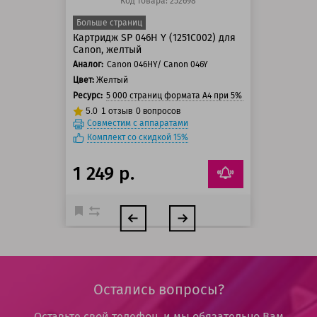
Код товара: 252698
Больше страниц
Картридж SP 046H Y (1251C002) для
Canon, желтый
Аналог:
Canon 046HY/ Canon 046Y
Цвет:
Желтый
Ресурс:
5 000 страниц формата А4 при 5% заполнении стра
5.0
1
отзыв
0
вопросов
Совместим с аппаратами
Комплект со скидкой 15%
1 249 р.
Остались вопросы?
Оставьте свой телефон, и мы обязательно Вам