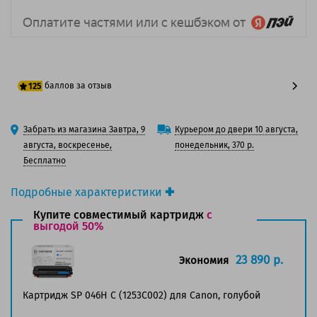
баллов за отзыв
125
100 баллов
Забрать из магазина Завтра, 9
Курьером до двери 10 августа,
125 баллов
августа, воскресенье,
понедельник, 370 р.
Бесплатно
Подробные характеристики
Производитель принтера:
Canon
Купите совместимый картридж
с
Производитель:
выгодой 50%
Canon
Вид товара:
Картридж лазерный
Оригинальность:
Оригинальный
23 890 р.
Экономия
Цвет:
Голубой
Ресурс:
2 300 страниц формата А4 при 5%
Картридж SP 046H C (1253C002) для Canon, голубой
заполнении страницы.