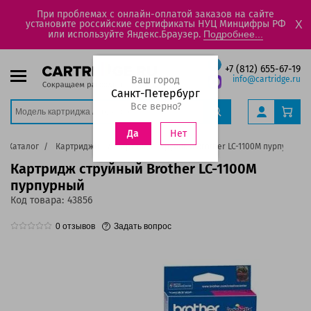
При проблемах с онлайн-оплатой заказов на сайте
установите российские сертификаты НУЦ Минцифры РФ
X
или используйте Яндекс.Браузер.
Подробнее...
+7 (812) 655-67-19
Ваш город
info@cartridge.ru
Санкт-Петербург
Все верно?
Нет
Да
Каталог
Картриджи
Картридж струйный Brother LC-1100M пурпурный
Картридж струйный Brother LC-1100M
пурпурный
Код товара:
43856
0
отзывов
Задать вопрос