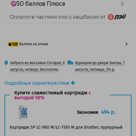
баллов за отзыв
125
100 баллов
Забрать из магазина Сегодня, 6
Курьером до двери Завтра, 7
125 баллов
августа, четверг, Бесплатно
августа, пятница, 374 р.
Подробные характеристики
Производитель принтера:
Brother
Купите совместимый картридж
с
Производитель:
выгодой 50%
Brother
Вид товара:
Картридж струйный
Оригинальность:
Оригинальный
494 р.
Экономия
Цвет:
Пурпурный
Ресурс:
325 страниц формата А4 при 5%
Картридж SP LC-980 M/LC-1100 M для Brother, пурпурный
заполнении страницы.