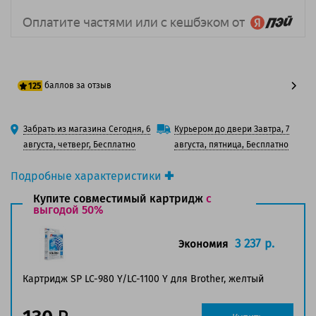
баллов за отзыв
125
100 баллов
Забрать из магазина Сегодня, 6
Курьером до двери Завтра, 7
125 баллов
августа, четверг, Бесплатно
августа, пятница, Бесплатно
Подробные характеристики
Производитель принтера:
Brother
Купите совместимый картридж
с
Производитель:
выгодой 50%
Brother
Вид товара:
Картридж струйный
Оригинальность:
Оригинальный
3 237 р.
Экономия
Цвет:
Желтый
Ресурс:
750 страниц формата А4 при 5%
Картридж SP LC-980 Y/LC-1100 Y для Brother, желтый
заполнении страницы.
Совместим с аппаратами