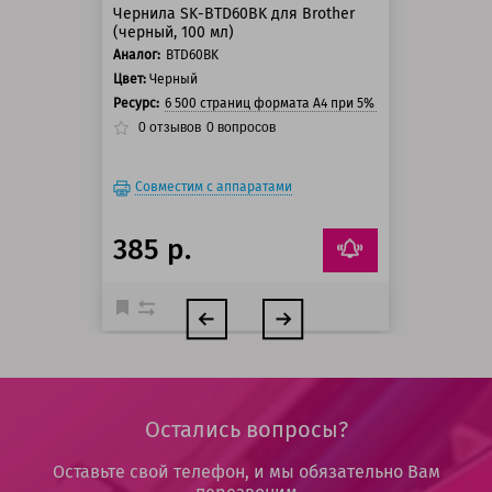
Чернила SK-BTD60BK для Brother
(черный, 100 мл)
Аналог:
BTD60BK
Цвет:
Черный
Ресурс:
6 500 страниц формата А4 при 5% заполнении стра
0
отзывов
0
вопросов
Совместим с аппаратами
385 р.
Остались вопросы?
Оставьте свой телефон, и мы обязательно Вам